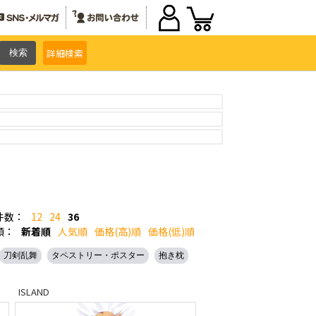
詳細
検索
件数：
12
24
36
順：
新着順
人気順
価格(高)順
価格(低)順
刀剣乱舞
タペストリー・ポスター
抱き枕
ISLAND