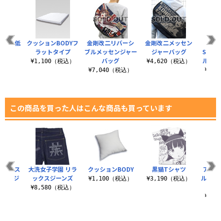
ODY低
クッションBODYフ
金剛改二リバーシ
金剛改二メッセン
An
イプ
ラットタイプ
ブルメッセンジャー
ジャーバッグ
Sequ
バッグ
ルグラ
（税込）
¥1,100（税込）
¥4,620（税込）
¥7,040（税込）
¥6,
この商品を買った人はこんな商品も買っています
cmタペス
大洗女子学園 リラ
クッションBODY
黒猫Tシャツ
アスナR
バルのジ
ックスジーンズ
ルグラ
¥1,100（税込）
¥3,190（税込）
er.
¥8,580（税込）
（税込）
¥6,