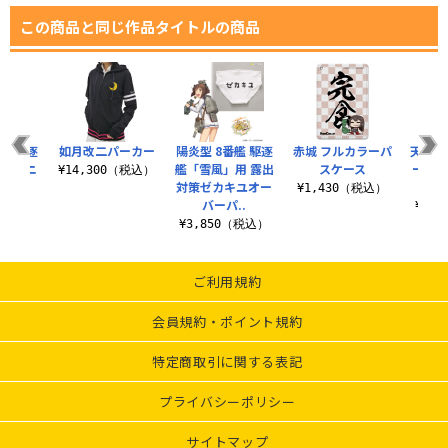
この商品と同じ作品タイトルの商品
艦 駆逐
如月改二パーカー
陽炎型 8番艦 駆逐
赤城 フルカラーパ
天津風
風」のニ
艦「雪風」用 露出
スケース
ース（
¥14,300（税込）
クス
対策ゼカキユオー
¥1,430（税込）
バーパ..
（税込）
¥1,
¥3,850（税込）
ご利用規約
会員規約・ポイント規約
特定商取引に関する表記
プライバシーポリシー
サイトマップ