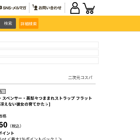
詳細
検索
二次元コスパ
・スペンサー・英梨々つままれストラップ フラット
. [冴えない彼女の育てかた♭]
価格
60
（税込）
ポイント
6 pt ＜最大1％ポイントバック！＞