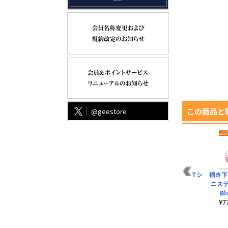
この商品と
@geestore
re
★限定★加藤恵
描き下ろし 加藤恵
冴えない英梨々のTシ
描き下
65mm缶バッジ キュ
65mm缶バッジ
ャツ
ニス
アメイドカフェVer.
Blooming dr..
Bl
¥3,190（税込）
¥605（税込）
¥605（税込）
¥