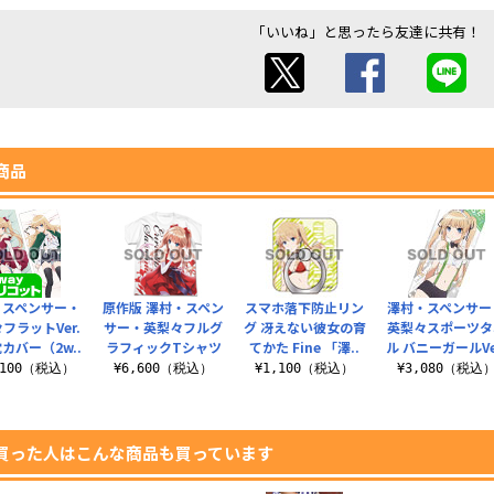
「いいね」と思ったら友達に共有！
商品
・スペンサー・
原作版 澤村・スペン
スマホ落下防止リン
澤村・スペンサー
フラットVer.
サー・英梨々フルグ
グ 冴えない彼女の育
英梨々スポーツタ
カバー（2w..
ラフィックTシャツ
てかた Fine 「澤..
ル バニーガールVe
,100（税込）
¥6,600（税込）
¥1,100（税込）
¥3,080（税込
買った人はこんな商品も買っています