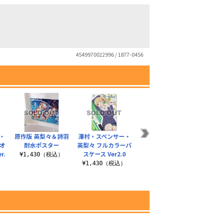
4549970022996 / 1877-0456
・
原作版 英梨々＆詩羽
澤村・スペンサー・
劇場版 澤村・スペン
160
オ
耐水ポスター
英梨々 フルカラーパ
サー・英梨々 フルカ
トリー
r.
スケース Ver2.0
ラーパスケース
の育
¥1,430（税込）
）
¥1,430（税込）
¥1,430（税込）
¥6