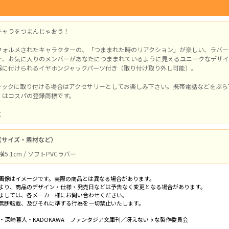
キャラをつまんじゃおう！
フォルメされたキャラクターの、「つままれた時のリアクション」が楽しい、ラバー
で、お気に入りのメンバーがあなたにつままれているように見えるユニークなデザイ
器に付けられるイヤホンジャックパーツ付き（取り付け取り外し可能）。
ャックに取り付ける場合はアクセサリーとしてお楽しみ下さい。携帯電話などをぶら
」はコスパの登録商標です。
と
（サイズ・素材など）
横5.1cm / ソフトPVCラバー
画像はイメージです。実際の商品とは異なる場合があります。
より、商品のデザイン・仕様・発売日などは予告なく変更となる場合があります。
ましては、各メーカー様にお問い合わせください。
無断転載、及びそれに準ずる行為を一切禁止いたします。
明・深崎暮人・KADOKAWA ファンタジア文庫刊／冴えない♭な製作委員会