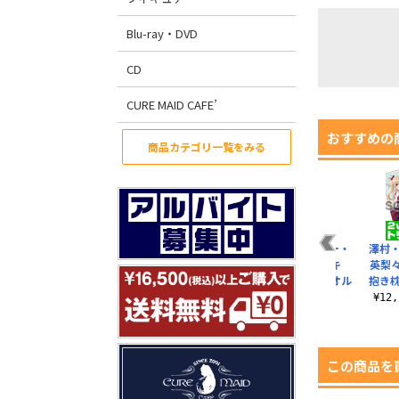
Blu-ray・DVD
CD
CURE MAID CAFE’
おすすめの
商品カテゴリ一覧をみる
・
160cmロングタペス
冴えない英梨々のTシ
澤村・スペンサー・
澤村
ペス
トリー 冴えない彼女
ャツ
英梨々 ドキドキ
英梨々
の育てかた Fin..
120cmビッグタオル
抱き枕
¥3,190（税込）
¥6,380（税込）
¥4,620（税込）
¥12
この商品を