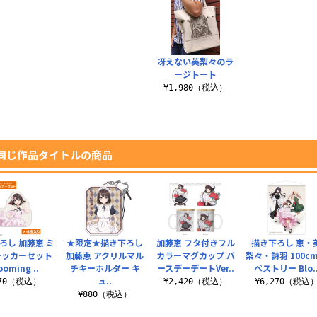
冴えない英梨々のラ
ージトート
¥1,980（税込）
同じ作品タイトルの商品
ろし 加藤恵 ミ
★限定★描き下ろし
加藤恵 フタ付きフル
描き下ろし 恵・
テッカーセット
加藤恵 アクリルマル
カラーマグカップ バ
梨々・詩羽 100c
ooming ..
チキーホルダー キ
ースデーデートVer..
ペストリー Blo.
ュ..
770（税込）
¥2,420（税込）
¥6,270（税込
¥880（税込）