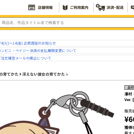
/4(火)～14(金) 出荷遅延のお知らせ
コンビニ・ペイジー決済の支払期限変更について
ご注文確定メールの廃止について
の育てかた
冴えない彼女の育てかた♭
澤村
Ver
販売
¥6
獲得
最大 