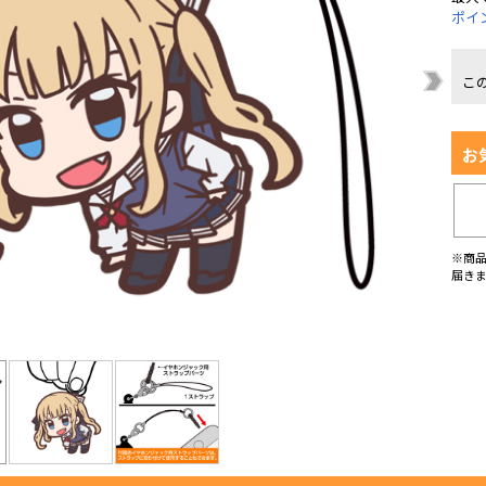
ポイ
こ
お
※商
届き