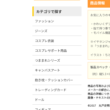
商品情報
カテゴリで探す
お気に入りの
ファッション
・かわいくデ
・指で持つ事
ジーンズ
・モバイル機
コスプレ衣装
※イヤホンジ
※「つままれ
コスプレサポート用品
イラスト：ち
つままれシリーズ
製品スペック
キャンバスアート
（約）縦5.3×
抱き枕・クッションカバー
商品の写真および
トレーディングカード
メーカーの都合に
商品の詳細につき
画像・テキストの
ドール
©2017 丸戸史
フィギュア