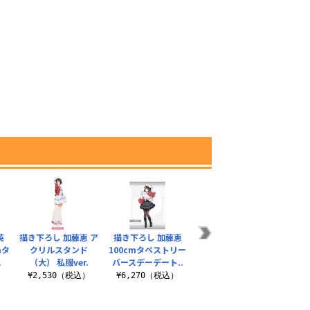
英
描き下ろし 加藤恵 ア
描き下ろし 加藤恵
冴えない英梨々の屋
描き下
mタ
クリルスタンド
100cmタペストリー
外対応ステッカー
ク
.
（大） 私服ver.
バースデーデート..
（大）B
¥770（税込）
）
¥2,530（税込）
¥6,270（税込）
¥2