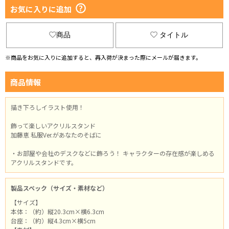
お気に入りに追加
商品
タイトル
※商品をお気に入りに追加すると、再入荷が決まった際にメールが届きます。
商品情報
描き下ろしイラスト使用！
飾って楽しいアクリルスタンド
加藤恵 私服Ver.があなたのそばに
・お部屋や会社のデスクなどに飾ろう！ キャラクターの存在感が楽しめる
アクリルスタンドです。
製品スペック（サイズ・素材など）
【サイズ】
本体：（約）縦20.3cm×横6.3cm
台座：（約）縦4.3cm×横5cm