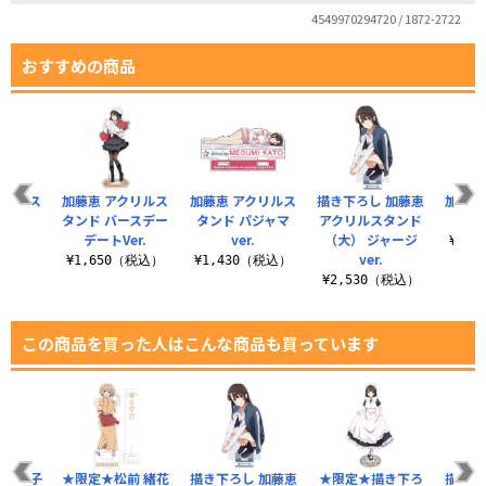
4549970294720 / 1872-2722
おすすめの商品
クリルス
加藤恵 アクリルス
加藤恵 アクリルス
描き下ろし 加藤恵
加藤恵
ド
タンド バースデー
タンド パジャマ
アクリルスタンド
タンド
デートVer.
ver.
（大） ジャージ
（税込）
¥1,
ver.
¥1,650（税込）
¥1,430（税込）
¥2,530（税込）
この商品を買った人はこんな商品も買っています
来 民子
★限定★松前 緒花
描き下ろし 加藤恵
★限定★描き下ろ
描き下