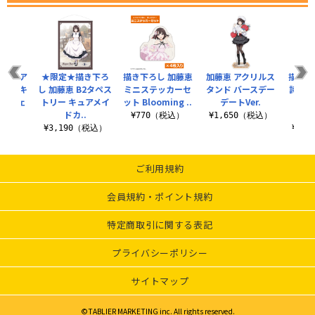
藤恵 ア
★限定★描き下ろ
描き下ろし 加藤恵
加藤恵 アクリルス
描き下
ンド キ
し 加藤恵 B2タペス
ミニステッカーセ
タンド バースデー
詩羽 
ドカフェ
トリー キュアメイ
ット Blooming ..
デートVer.
ン
.
ドカ..
Bl
¥770（税込）
¥1,650（税込）
（税込）
¥3,190（税込）
¥2,
ご利用規約
会員規約・ポイント規約
特定商取引に関する表記
プライバシーポリシー
サイトマップ
©TABLIER MARKETING inc. All rights reserved.