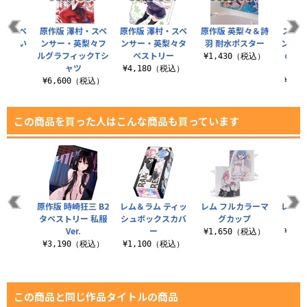
ングタペ
原作版 澤村・スペ
原作版 澤村・スペ
原作版 英梨々＆詩
スマホ
冴えない
ンサー・英梨々フ
ンサー・英梨々タ
羽 耐水ポスター
ング 
てかた
ルグラフィックTシ
ペストリー
の育て
¥1,430（税込）
..
ャツ
¥4,180（税込）
（税込）
¥6,600（税込）
¥1,
この商品を買った人はこんな商品も買っています
枕
原作版 時崎狂三 B2
レム＆ラム ティッ
レム フルカラーマ
レム 
60cm）
タペストリー 私服
シュボックスカバ
グカップ
Ver.
ー
（税込）
¥1,650（税込）
¥1,
¥3,190（税込）
¥1,100（税込）
この商品と同じ作品タイトルの商品