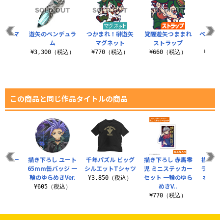
帳型スマ
遊矢のペンデュラ
つかまれ！榊遊矢
覚醒遊矢つままれ
ペンデ
ース
ム
マグネット
ストラップ
（税込）
¥3,300（税込）
¥770（税込）
¥660（税込）
¥1,
この商品と同じ作品タイトルの商品
ップパー
描き下ろし ユート
千年パズル ビッグ
描き下ろし 赤馬零
描き下
ー
65mm缶バッジ 一
シルエットTシャツ
児 ミニステッカー
ラ 6
輪のゆらめきVer.
セット 一輪のゆら
オフモ
（税込）
¥3,850（税込）
めきV..
¥605（税込）
¥770（税込）
¥6