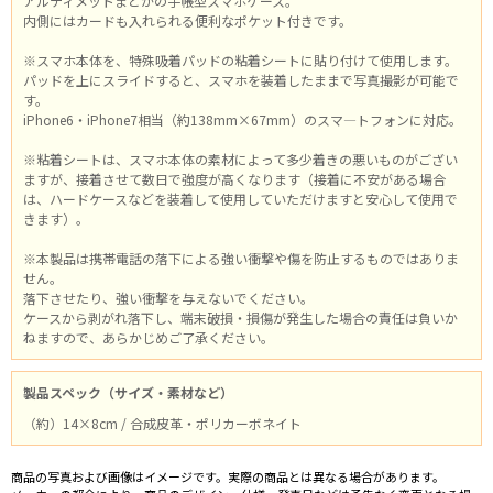
アルティメットまどかの手帳型スマホケース。
内側にはカードも入れられる便利なポケット付きです。
※スマホ本体を、特殊吸着パッドの粘着シートに貼り付けて使用します。
パッドを上にスライドすると、スマホを装着したままで写真撮影が可能で
す。
iPhone6・iPhone7相当（約138mm×67mm）のスマ―トフォンに対応。
※粘着シートは、スマホ本体の素材によって多少着きの悪いものがござい
ますが、接着させて数日で強度が高くなります（接着に不安がある場合
は、ハードケースなどを装着して使用していただけますと安心して使用で
きます）。
※本製品は携帯電話の落下による強い衝撃や傷を防止するものではありま
せん。
落下させたり、強い衝撃を与えないでください。
ケースから剥がれ落下し、端末破損・損傷が発生した場合の責任は負いか
ねますので、あらかじめご了承ください。
製品スペック（サイズ・素材など）
（約）14×8cm / 合成皮革・ポリカーボネイト
商品の写真および画像はイメージです。実際の商品とは異なる場合があります。