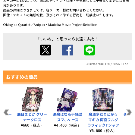
メーカーの都合により、商品のデザイン・仕様・発売日などは予告なく変更となる場
合があります。
商品の詳細につきましては、各メーカー様にお問い合わせください。
画像・テキストの無断転載、及びそれに準ずる行為を一切禁止いたします。
©Magica Quartet／Aniplex・Madoka Movie Project Rebellion
「いいね」と思ったら友達に共有！
4589477681166 / 6856-1172
おすすめの商品
リーナー
鹿目まどか クリー
悪魔ほむら手帳型
魔法少女まどか☆
美樹さ
ス
ナークロス
スマホケース
マギカ 両面フルグ
ナ
ラフィックTシャツ
税込）
¥660（税込）
¥4,400（税込）
¥6
¥6,600（税込）