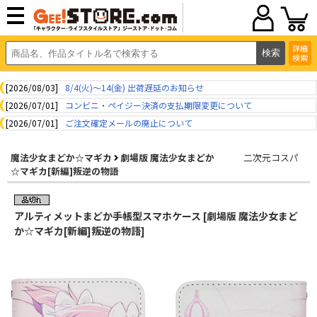
詳細
検索
[2026/08/03]
8/4(火)～14(金) 出荷遅延のお知らせ
[2026/07/01]
コンビニ・ペイジー決済の支払期限変更について
[2026/07/01]
ご注文確定メールの廃止について
魔法少女まどか☆マギカ
劇場版 魔法少女まどか
二次元コスパ
☆マギカ[新編]叛逆の物語
アルティメットまどか手帳型スマホケース [劇場版 魔法少女まど
か☆マギカ[新編]叛逆の物語]