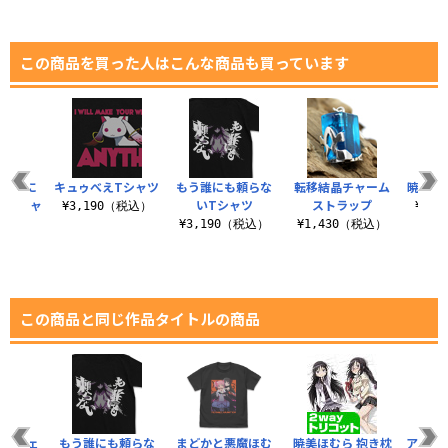
この商品を買った人はこんな商品も買っています
みんなに
キュゥべえTシャツ
もう誰にも頼らな
転移結晶チャーム
暁美ほ
♪Tシャ
いTシャツ
ストラップ
¥3,190（税込）
¥3,
¥3,190（税込）
¥1,430（税込）
（税込）
この商品と同じ作品タイトルの商品
ウルジェ
もう誰にも頼らな
まどかと悪魔ほむ
暁美ほむら 抱き枕
アルテ