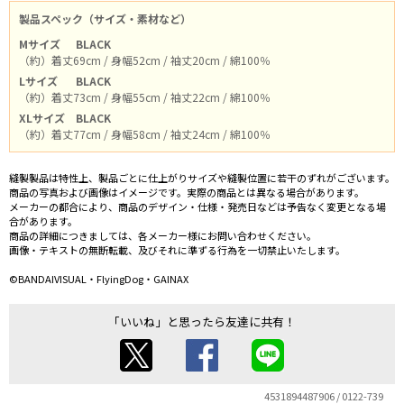
製品スペック（サイズ・素材など）
Mサイズ
BLACK
（約）着丈69cm / 身幅52cm / 袖丈20cm / 綿100％
Lサイズ
BLACK
（約）着丈73cm / 身幅55cm / 袖丈22cm / 綿100％
XLサイズ
BLACK
（約）着丈77cm / 身幅58cm / 袖丈24cm / 綿100％
縫製製品は特性上、製品ごとに仕上がりサイズや縫製位置に若干のずれがございます。
商品の写真および画像はイメージです。実際の商品とは異なる場合があります。
メーカーの都合により、商品のデザイン・仕様・発売日などは予告なく変更となる場
合があります。
商品の詳細につきましては、各メーカー様にお問い合わせください。
画像・テキストの無断転載、及びそれに準ずる行為を一切禁止いたします。
©BANDAIVISUAL・FlyingDog・GAINAX
「いいね」と思ったら友達に共有！
4531894487906 / 0122-739