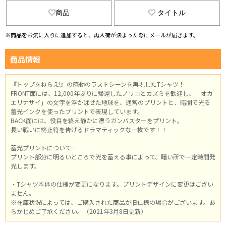
商品
タイトル
※商品をお気に入りに追加すると、再入荷が決まった際にメールが届きます。
商品情報
『トップをねらえ!』の感動のラストシーンを再現したTシャツ！
FRONT面には、12,000年ぶりに帰還したノリコとカズミを歓迎し、「オカ
エリナサイ」の文字を浮かばせた地球を、通常のプリントと、暗闇で光る
蓄光インクを使ったプリントで表現しています。
BACK面には、役目を終え静かに漂うガンバスターをプリント。
長い戦いに終止符を告げるドラマティックな一枚です！！
蓄光プリントについて…
プリント部分に明るいところで光を蓄える事によって、暗い所で一定時間発
光します。
・Tシャツ本体の仕様が変更になります。プリントデザインに変更はござい
ません。
※在庫状況によっては、ご購入された商品が旧仕様の場合がございます。あ
らかじめご了承ください。（2021年3月8日更新）