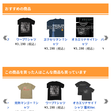
おすすめの商品
サイ フ
ワープTシャツ
ヱクセリヲン Tシ
オカエリナサイTシ
バスタ
ット
ャツ
ャツ
¥3,190（税込）
（税込）
¥3,190（税込）
¥3,190（税込）
¥3,
この商品を買った人はこんな商品も買っています
ョルダー
完熟マンゴー Tシ
ワープTシャツ
オカエリナサイ T
オカ
ジ Tシ
ャツ
シャツ 蓄光Ver.
65
¥3,190（税込）