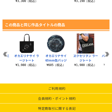
ツ
¥3,300（税込）
¥3,190（税込）
¥6
（税込）
この商品と同じ作品タイトルの商品
に黒が三
オカエリナサイ ラ
オカエリナサイ
ヱクセリヲン ラー
バスタ
シャツ
ージトート
65mm缶バッジ
ジトート
（税込）
¥1,980（税込）
¥605（税込）
¥1,980（税込）
¥3,
ご利用規約
会員規約・ポイント規約
特定商取引に関する表記