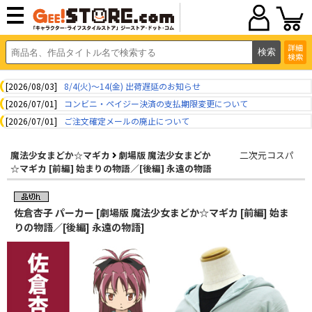
詳細
検索
[2026/08/03]
8/4(火)～14(金) 出荷遅延のお知らせ
[2026/07/01]
コンビニ・ペイジー決済の支払期限変更について
[2026/07/01]
ご注文確定メールの廃止について
魔法少女まどか☆マギカ
劇場版 魔法少女まどか
二次元コスパ
☆マギカ [前編] 始まりの物語／[後編] 永遠の物語
佐倉杏子 パーカー [劇場版 魔法少女まどか☆マギカ [前編] 始ま
りの物語／[後編] 永遠の物語]