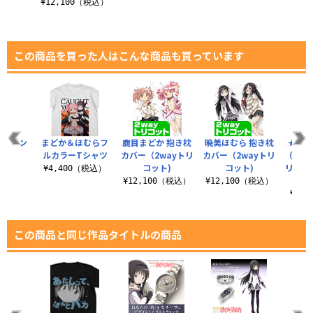
¥12,100（税込）
この商品を買った人はこんな商品も買っています
ルプリン
まどか＆ほむらフ
鹿目まどか 抱き枕
暁美ほむら 抱き枕
★限
ャツ
ルカラーTシャツ
カバー（2wayトリ
カバー（2wayトリ
（アク
コット)
コット)
リフレ
（税込）
¥4,400（税込）
¥12,100（税込）
¥12,100（税込）
¥3,
この商品と同じ作品タイトルの商品