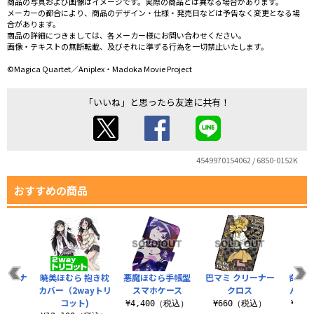
商品の写真および画像はイメージです。実際の商品とは異なる場合があります。
メーカーの都合により、商品のデザイン・仕様・発売日などは予告なく変更となる場
合があります。
商品の詳細につきましては、各メーカー様にお問い合わせください。
画像・テキストの無断転載、及びそれに準ずる行為を一切禁止いたします。
©Magica Quartet／Aniplex・Madoka Movie Project
「いいね」と思ったら友達に共有！
4549970154062 / 6850-0152K
おすすめの商品
クリーナ
暁美ほむら 抱き枕
悪魔ほむら手帳型
巴マミ クリーナー
奇跡も
ロス
カバー（2wayトリ
スマホケース
クロス
んだ
コット)
税込）
¥4,400（税込）
¥660（税込）
¥3,