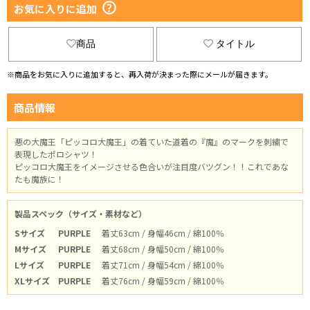
お気に入りに追加
商品
タイトル
※商品をお気に入りに追加すると、再入荷が決まった際にメールが届きます。
商品情報
悪の大魔王「ピッコロ大魔王」の着ていた道着の『魔』のマークを刺繍で
表現したポロシャツ！
ピッコロ大魔王をイメージさせる色合いが注目度バツグン！！これであな
たも魔族に！
製品スペック（サイズ・素材など）
Sサイズ
PURPLE
着丈63cm / 身幅46cm / 綿100％
Mサイズ
PURPLE
着丈68cm / 身幅50cm / 綿100％
Lサイズ
PURPLE
着丈71cm / 身幅54cm / 綿100％
XLサイズ
PURPLE
着丈76cm / 身幅59cm / 綿100％