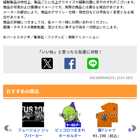
縫製製品は特性上、製品ごとに仕上がりサイズや縫製位置に若干のずれがございます。
商品の写真および画像はイメージです。実際の商品とは異なる場合があります。
メーカーの都合により、商品のデザイン・仕様・発売日などは予告なく変更となる場
合があります。
商品の詳細につきましては、各メーカー様にお問い合わせください。
画像・テキストの無断転載、及びそれに準ずる行為を一切禁止いたします。
©バードスタジオ／集英社・フジテレビ・東映アニメーション
「いいね」と思ったら友達に共有！
4531894549239 / 1233-1825
おすすめの商品
つままれ
フュージョン ジッ
ピッコロつままれ
魔Tシャツ
亀仙流
ップ
プパーカー
キーホルダー
¥3,190（税込）