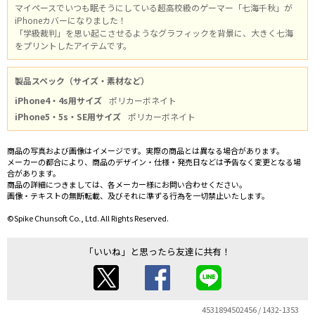
マイペースでいつも眠そうにしている超高校級のゲーマー「七海千秋」が
iPhoneカバーになりました！
「学級裁判」を思い起こさせるようなグラフィックを背景に、大きく七海
をプリントしたアイテムです。
製品スペック（サイズ・素材など）
iPhone4・4s用サイズ
ポリカーボネイト
iPhone5・5s・SE用サイズ
ポリカーボネイト
商品の写真および画像はイメージです。実際の商品とは異なる場合があります。
メーカーの都合により、商品のデザイン・仕様・発売日などは予告なく変更となる場
合があります。
商品の詳細につきましては、各メーカー様にお問い合わせください。
画像・テキストの無断転載、及びそれに準ずる行為を一切禁止いたします。
©Spike Chunsoft Co., Ltd. All Rights Reserved.
「いいね」と思ったら友達に共有！
4531894502456 / 1432-1353