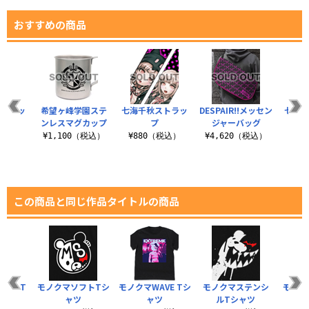
おすすめの商品
マグカッ
希望ヶ峰学園ステ
七海千秋ストラッ
DESPAIR!!メッセン
七海千
ンレスマグカップ
プ
ジャーバッグ
ー
税込）
¥1,100（税込）
¥880（税込）
¥4,620（税込）
¥4
この商品と同じ作品タイトルの商品
ート T
モノクマソフトTシ
モノクマWAVE Tシ
モノクマステンシ
モノク
ツ
ャツ
ャツ
ルTシャツ
ス（