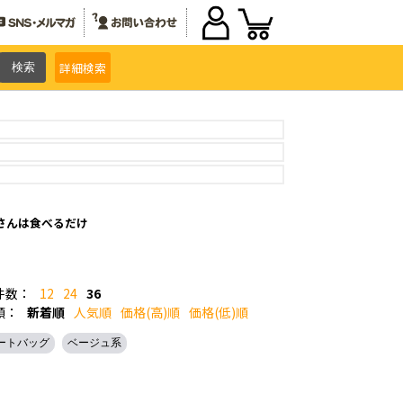
詳細
検索
さんは食べるだけ
件数：
12
24
36
順：
新着順
人気順
価格(高)順
価格(低)順
ートバッグ
ベージュ系