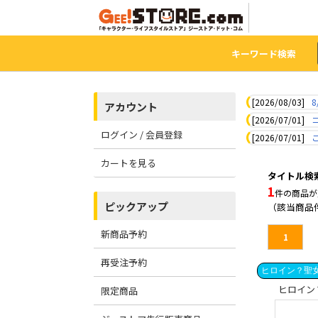
キーワード検索
[2026/08/03]
8
アカウント
[2026/07/01]
ログイン / 会員登録
[2026/07/01]
カートを見る
タイトル検
1
件の商品が
ピックアップ
（該当商品
新商品予約
1
再受注予約
ヒロイン？聖女
限定商品