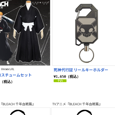
 Unisex L-XL
死神代行証 リールキーホルダー
コスチュームセット
¥1,650（税込）
00（税込）
『BLEACH 千年血戦篇』
TVアニメ『BLEACH 千年血戦篇』