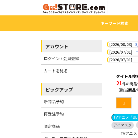
キーワード検索
[2026/08/03]
8
アカウント
[2026/07/01]
ログイン / 会員登録
[2026/07/01]
カートを見る
タイトル検索
21
件の商品
ピックアップ
（該当商品
新商品予約
1
再受注予約
TVアニメ『BL
アイマスク
限定商品
TVアニメ