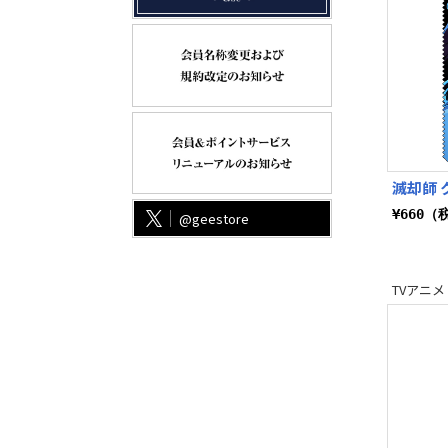
滅却師 
¥660（
@geestore
TVアニメ