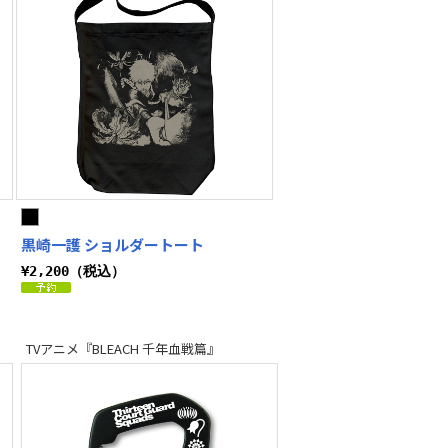
黒崎一護 ショルダートート
¥2,200（税込）
TVアニメ『BLEACH 千年血戦篇』