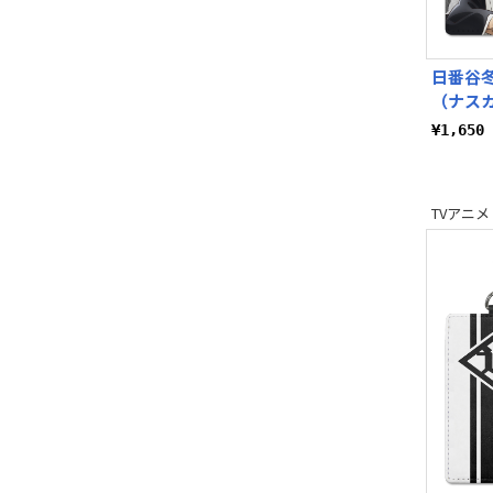
日番谷冬
（ナス
¥1,65
TVアニメ