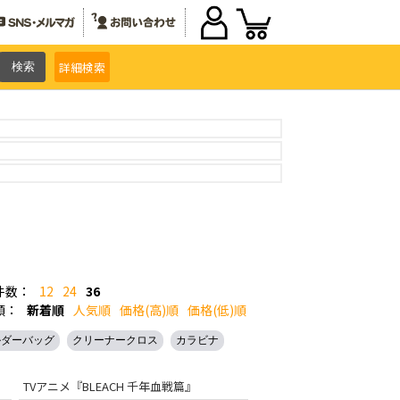
詳細
検索
件数：
12
24
36
順：
新着順
人気順
価格(高)順
価格(低)順
ルダーバッグ
クリーナークロス
カラビナ
TVアニメ『BLEACH 千年血戦篇』