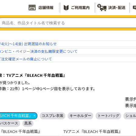
/4(火)～14(金) 出荷遅延のお知らせ
コンビニ・ペイジー決済の支払期限変更について
ご注文確定メールの廃止について
：TVアニメ『BLEACH 千年血戦篇』
が見つかりました。
件数：21件）1ページ中1ページ目を表示しております。
表示
表示
EACH 千年血戦篇』 ×
コスプレ衣装
キーホルダー
トートバッグ
ショ
パスケース
黒系
『BLEACH 千年血戦篇』
TVアニメ『BLEACH 千年血戦篇』