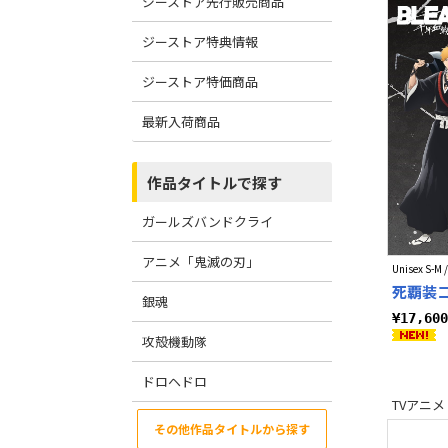
ジーストア先行販売商品
ジーストア特典情報
ジーストア特価商品
最新入荷商品
作品タイトルで探す
ガールズバンドクライ
アニメ「鬼滅の刃」
Unisex S-M /
死覇装
銀魂
¥17,6
攻殻機動隊
ドロヘドロ
TVアニメ
その他作品タイトルから探す