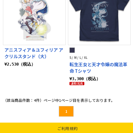
アニスフィア＆ユフィリア ア
クリルスタンド（大）
S / M / L / XL
転生王女と天才令嬢の魔法革
¥2,530（税込）
命 Tシャツ
¥3,300（税込）
（該当商品件数：4件）ページ中1ページ目を表示しております。
1
ご利用規約