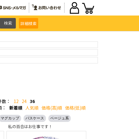
詳細
検索
件数：
12
24
36
順：
新着順
人気順
価格(高)順
価格(低)順
マグカップ
パスケース
ベージュ系
私の百合はお仕事です！