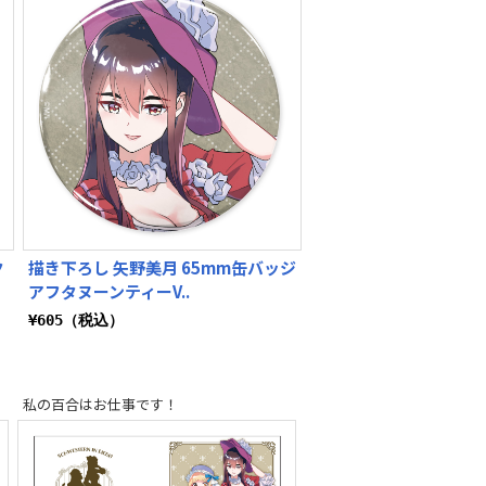
ク
描き下ろし 矢野美月 65mm缶バッジ
アフタヌーンティーV..
¥605（税込）
私の百合はお仕事です！