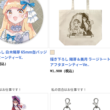
し 白木陽芽 65mm缶バッジ
ーンティーV..
描き下ろし 陽芽＆美月 ラージトー
税込）
アフタヌーンティーVe..
¥1,980（税込）
はお仕事です！
私の百合はお仕事です！