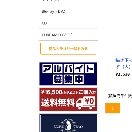
Blu-ray・DVD
CD
CURE MAID CAFE’
商品カテゴリ一覧をみる
描き下ろ
ド（大）
¥2,53
（該当商品件数
1