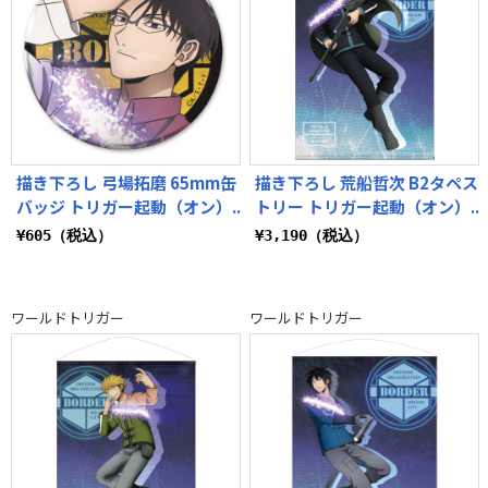
描き下ろし 弓場拓磨 65mm缶
描き下ろし 荒船哲次 B2タペス
バッジ トリガー起動（オン）..
トリー トリガー起動（オン）..
¥605（税込）
¥3,190（税込）
ワールドトリガー
ワールドトリガー