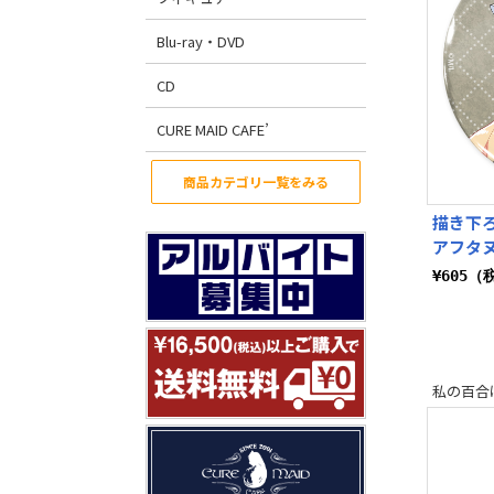
Blu-ray・DVD
CD
CURE MAID CAFE’
商品カテゴリ一覧をみる
描き下ろ
アフタヌ
¥605（
私の百合