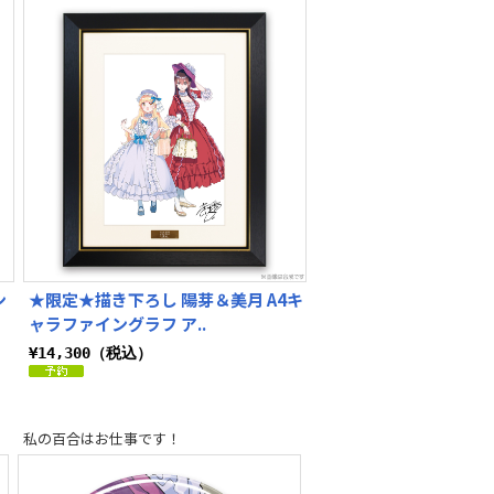
ン
★限定★描き下ろし 陽芽＆美月 A4キ
ャラファイングラフ ア..
¥14,300（税込）
私の百合はお仕事です！