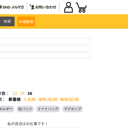
詳細
検索
件数：
12
24
36
順：
新着順
人気順
価格(高)順
価格(低)順
ホルダー
缶バッジ
トートバッグ
マグカップ
私の百合はお仕事です！