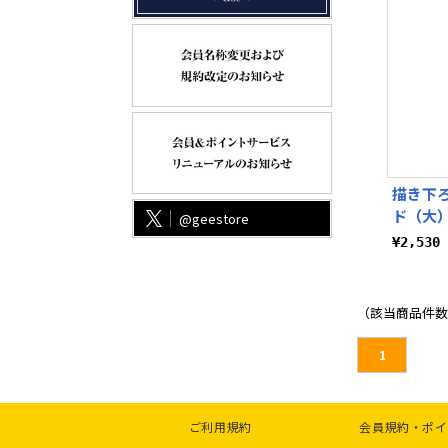
描き下ろ
ド（大）
@geestore
¥2,53
（該当商品件数
1
ご利用規約
会員規約・ポイ