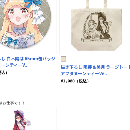
し 白木陽芽 65mm缶バッジ
ーンティーV..
描き下ろし 陽芽＆美月 ラージトー
税込）
アフタヌーンティーVe..
¥1,980（税込）
はお仕事です！