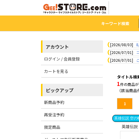
キーワード検索
[2026/08/03]
8
アカウント
[2026/07/01]
ログイン / 会員登録
[2026/07/01]
カートを見る
タイトル検
1
件の商品が
ピックアップ
（該当商品
新商品予約
1
再受注予約
英雄伝説 空の軌
英雄伝説 
限定商品