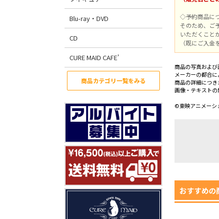
◇予約商品に
Blu-ray・DVD
そのため、ご
いただくこと
CD
（既にご入金
CURE MAID CAFE’
商品の写真および
メーカーの都合に
商品カテゴリ一覧をみる
商品の詳細につき
画像・テキストの
©東映アニメーシ
おすすめの