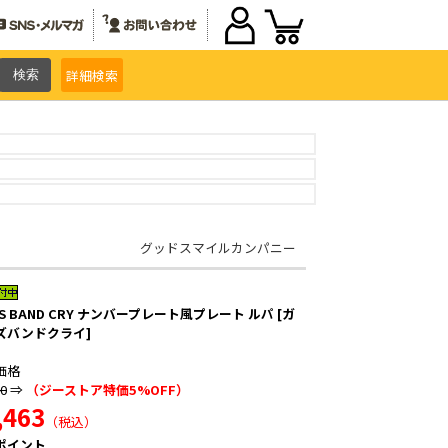
詳細
検索
グッドスマイルカンパニー
LS BAND CRY ナンバープレート風プレート ルパ [ガ
ズバンドクライ]
価格
40
⇒
（ジーストア特価5%OFF）
,463
（税込）
ポイント