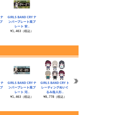
 ナ
GIRLS BAND CRY ナ
プ
ンバープレート風プ
レート 安..
）
¥1,463（税込）
 ナ
GIRLS BAND CRY ナ
GIRLS BAND CRY ト
ガールズバンドクラ
描き
プ
ンバープレート風プ
レーディングぬいぐ
イ 高発光缶バッジ ト
る 
レート 河..
るみ指人形..
ゲナシトゲアリ
カン
）
¥1,463（税込）
¥8,778（税込）
¥792（税込）
¥1