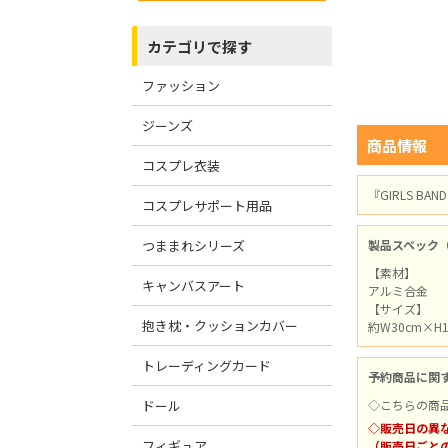
カテゴリで探す
ファッション
ジーンズ
商品情報
コスプレ衣装
『GIRLS BA
コスプレサポート用品
つままれシリーズ
製品スペック
【素材】
キャンバスアート
アルミ合金
【サイズ】
抱き枕・クッションカバー
約W30cm×H
トレーディングカード
予約商品に関
ドール
◇こちらの商
◇販売日の異
フィギュア
（販売日ごと