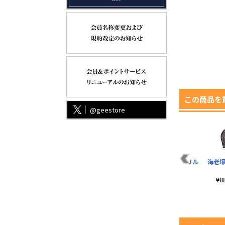
この商品を
@geestore
桃香の「中指立てて
井芹仁菜 アクリルつ
安和すばる アクリル
海老塚
け！」 屋外対応ステ
ままれ
つままれ
ッカー
¥880（税込）
¥880（税込）
¥
¥770（税込）