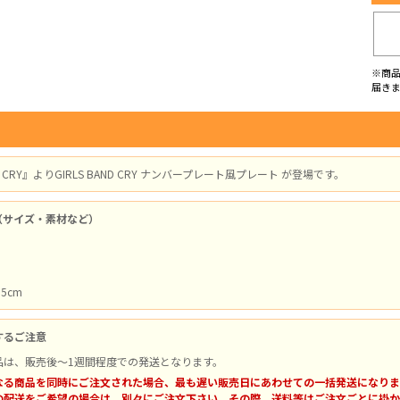
※商
届き
ND CRY』よりGIRLS BAND CRY ナンバープレート風プレート が登場です。
（サイズ・素材など）
15cm
するご注意
品は、販売後～1週間程度での発送となります。
なる商品を同時にご注文された場合、最も遅い販売日にあわせての一括発送になりま
の配送をご希望の場合は、別々にご注文下さい。その際、送料等はご注文ごとに掛か