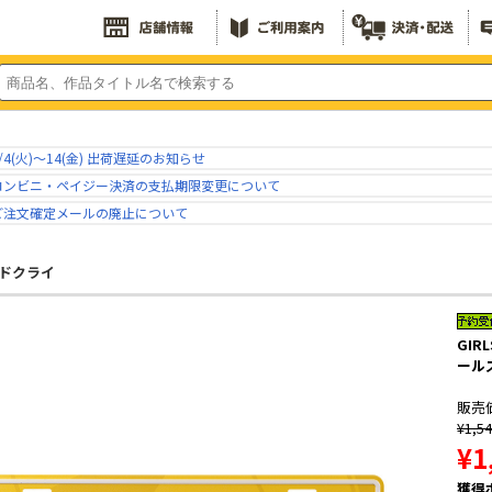
/4(火)～14(金) 出荷遅延のお知らせ
コンビニ・ペイジー決済の支払期限変更について
ご注文確定メールの廃止について
ドクライ
GIR
ール
販売
¥1,5
¥1
獲得