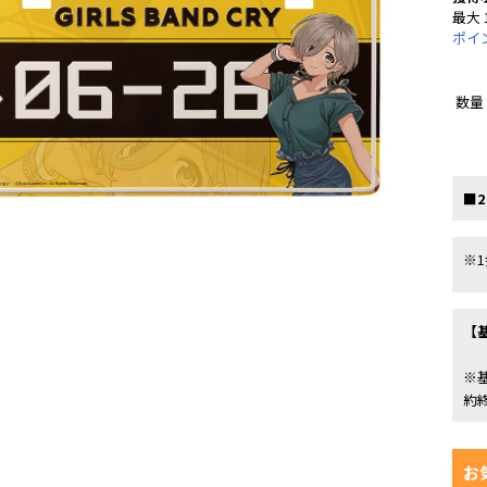
最大 
ポイ
数量
■2
※
【
※
約
お