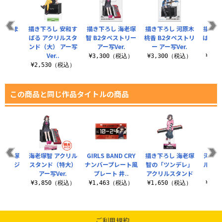
リルつま
描き下ろし 安和す
描き下ろし 海老塚
描き下ろし 河原木
描き下
れ
ばる アクリルスタ
智 B2タペストリー
桃香 B2タペストリ
ばる 
ンド（大） アー写
アー写Ver.
ー アー写Ver.
ー ア
税込）
Ver..
¥3,300（税込）
¥3,300（税込）
¥3,
¥2,530（税込）
この商品と同じ作品タイトルの商品
 海老塚
海老塚智 アクリル
GIRLS BAND CRY
描き下ろし 海老塚
河原木
缶バッジ
スタンド（特大）
ナンバープレート風
智の「ツンデレ」
ルスタ
Ver.
アー写Ver.
プレート 井..
アクリルスタンド
衣
税込）
¥3,850（税込）
¥1,463（税込）
¥1,650（税込）
¥1,
ご利用規約