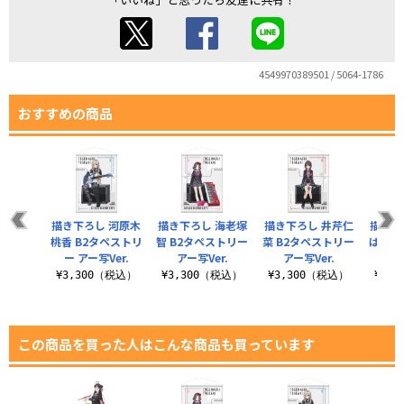
4549970389501 / 5064-1786
おすすめの商品
描き下ろし 河原木
描き下ろし 海老塚
描き下ろし 井芹仁
描き下
桃香 B2タペストリ
智 B2タペストリー
菜 B2タペストリー
ばる 
ー アー写Ver.
アー写Ver.
アー写Ver.
ー ア
¥3,300（税込）
¥3,300（税込）
¥3,300（税込）
¥3,
この商品を買った人はこんな商品も買っています