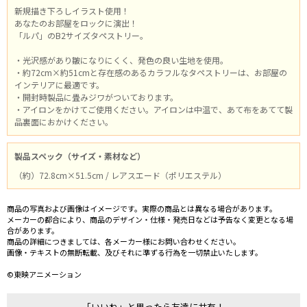
新規描き下ろしイラスト使用！
あなたのお部屋をロックに演出！
「ルパ」のB2サイズタペストリー。
・光沢感があり皺になりにくく、発色の良い生地を使用。
・約72cm×約51cmと存在感のあるカラフルなタペストリーは、お部屋の
インテリアに最適です。
・開封時製品に畳みジワがついております。
・アイロンをかけてご使用ください。アイロンは中温で、あて布をあてて製
品裏面におかけください。
製品スペック（サイズ・素材など）
（約）72.8cm×51.5cm / レアスエード（ポリエステル）
商品の写真および画像はイメージです。実際の商品とは異なる場合があります。
メーカーの都合により、商品のデザイン・仕様・発売日などは予告なく変更となる場
合があります。
商品の詳細につきましては、各メーカー様にお問い合わせください。
画像・テキストの無断転載、及びそれに準ずる行為を一切禁止いたします。
©東映アニメーション
「いいね」と思ったら友達に共有！