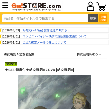
詳細
検索
[2026/08/03]
8/4(火)～14(金) 出荷遅延のお知らせ
[2026/07/01]
コンビニ・ペイジー決済の支払期限変更について
[2026/07/01]
ご注文確定メールの廃止について
幼女戦記
幼女戦記II
株式会社KADOKAWA
★GEE!特典付★幼女戦記II 2 DVD [幼女戦記II]