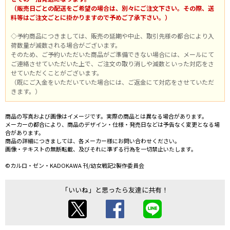
（販売日ごとの配送をご希望の場合は、別々にご注文下さい。その際、送
料等はご注文ごとに掛かりますので予めご了承下さい。）
◇予約商品につきましては、販売の延期や中止、取引先様の都合により入
荷数量が減数される場合がございます。
そのため、ご予約いただいた商品がご準備できない場合には、メールにて
ご連絡させていただいた上で、ご注文の取り消しや減数といった対応をさ
せていただくことがございます。
（既にご入金をいただいていた場合には、ご返金にて対応をさせていただ
きます。）
商品の写真および画像はイメージです。実際の商品とは異なる場合があります。
メーカーの都合により、商品のデザイン・仕様・発売日などは予告なく変更となる場
合があります。
商品の詳細につきましては、各メーカー様にお問い合わせください。
画像・テキストの無断転載、及びそれに準ずる行為を一切禁止いたします。
©カルロ・ゼン・KADOKAWA 刊/幼女戦記2製作委員会
「いいね」と思ったら友達に共有！