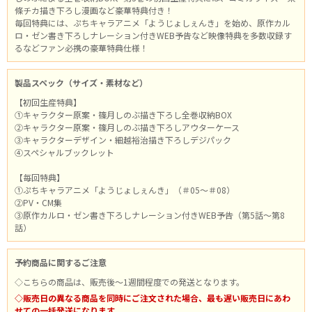
條チカ描き下ろし漫画など豪華特典付き！
毎回特典には、ぷちキャラアニメ「ようじょしぇんき」を始め、原作カル
ロ・ゼン書き下ろしナレーション付きWEB予告など映像特典を多数収録す
るなどファン必携の豪華特典仕様！
製品スペック（サイズ・素材など）
【初回生産特典】
①キャラクター原案・篠月しのぶ描き下ろし全巻収納BOX
②キャラクター原案・篠月しのぶ描き下ろしアウターケース
③キャラクターデザイン・細越裕治描き下ろしデジパック
④スペシャルブックレット
【毎回特典】
①ぷちキャラアニメ「ようじょしぇんき」（＃05～＃08）
②PV・CM集
③原作カルロ・ゼン書き下ろしナレーション付きWEB予告（第5話～第8
話）
予約商品に関するご注意
◇こちらの商品は、販売後～1週間程度での発送となります。
◇販売日の異なる商品を同時にご注文された場合、最も遅い販売日にあわ
せての一括発送になります。