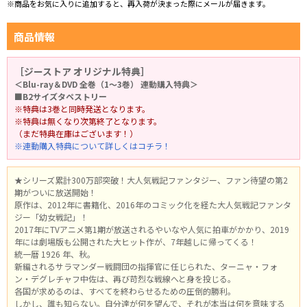
※商品をお気に入りに追加すると、再入荷が決まった際にメールが届きます。
商品情報
［ジーストア オリジナル特典］
＜Blu-ray＆DVD 全巻（1～3巻） 連動購入特典＞
■B2サイズタペストリー
※特典は3巻と同時発送となります。
※特典は無くなり次第終了となります。
（まだ特典在庫はございます！）
※連動購入特典について詳しくはコチラ！
★シリーズ累計300万部突破！大人気戦記ファンタジー、ファン待望の第2
期がついに放送開始！
原作は、2012年に書籍化、2016年のコミック化を経た大人気戦記ファンタ
ジー「幼女戦記」！
2017年にTVアニメ第1期が放送されるやいなや人気に拍車がかかり、2019
年には劇場版も公開された大ヒット作が、7年越しに帰ってくる！
統一暦 1926 年、秋。
新編されるサラマンダー戦闘団の指揮官に任じられた、ターニャ・フォ
ン・デグレチャフ中佐は、再び苛烈な戦線へと身を投じる。
各国が求めるのは、すべてを終わらせるための圧倒的勝利。
しかし、誰も知らない。自分達が何を望んで、それが本当は何を意味する