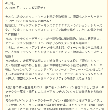
のかを。
2026年7月、ついに放送開始！
★おなじみのスタッフ・キャスト陣が多数続投し、濃密なストーリーをハ
イクオリティの映像表現で届ける！
監督には『デッドデッドデーモンズデデデデデストラクション』シリーズ
や、『文豪ストレイドッグス』シリーズで演出を務めていた山本貴之を新
たに抜擢！
また、キャラクターデザイン・総作画監督に細越裕治、脚本に猪原健太、
アニメーション制作にNUTと、おなじみのスタッフ陣が再集結！
さらに、ターニャ・デグレチャフ役の悠木碧、ヴィーシャ役の早見沙織ほ
か、人気キャラクターたちを演じるメインキャスト陣は過去シリーズから
続投！
また新たに、連邦軍魔導師の実力派指揮官・ミケル役に『銀魂』シリー
ズ・坂田銀時役の杉田智和、連邦軍中尉を兼ねる下級政治委員・リリーヤ
役に『シャングリア・フロンティア』シリーズ・アーサー・ペンシルゴン/
天音永遠役の日笠陽子を迎え、さらにパワーアップしたスタッフ＆キャス
ト陣が、濃密なストーリーをハイクオリティの映像表現で届ける！
★第1巻の初回生産特典には、原作者・カルロ・ゼン書き下ろし小説や、キ
ャラクター原案・篠月しのぶ描き下ろしデジパックなど豪華特典を多数収
録！
各巻のデジパックはキャラクターデザイン・細越裕治の描き下ろしイラス
トを使用しつつ、さらには第2巻初回生産特典にはキャラクター原案・篠月
しのぶによる全巻収納BOX、第3巻の初回生産特典には、コミカライズ・東