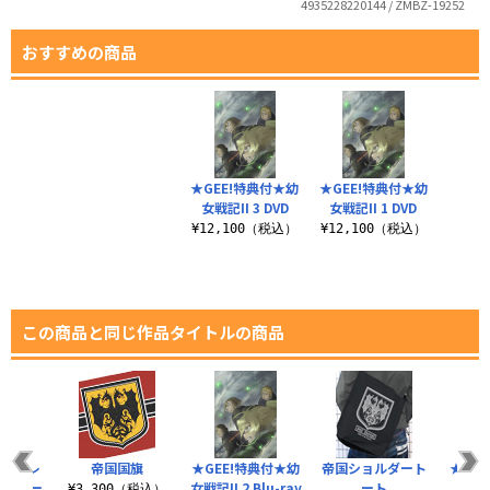
4935228220144 / ZMBZ-19252
おすすめの商品
★GEE!特典付★幼
★GEE!特典付★幼
女戦記II 3 DVD
女戦記II 1 DVD
¥12,100（税込）
¥12,100（税込）
この商品と同じ作品タイトルの商品
・デグレ
帝国国旗
★GEE!特典付★幼
帝国ショルダート
★GE
ートレー
女戦記II 2 Blu-ray
ート
女戦記
¥3,300（税込）