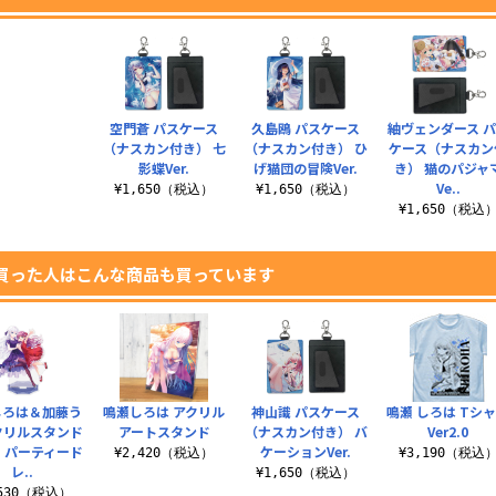
空門蒼 パスケース
久島鴎 パスケース
紬ヴェンダース 
（ナスカン付き） 七
（ナスカン付き） ひ
ケース（ナスカン
影蝶Ver.
げ猫団の冒険Ver.
き） 猫のパジャ
Ve..
¥1,650（税込）
¥1,650（税込）
¥1,650（税込
買った人はこんな商品も買っています
しろは＆加藤う
鳴瀬しろは アクリル
神山識 パスケース
鳴瀬 しろは Tシ
クリルスタンド
アートスタンド
（ナスカン付き） バ
Ver2.0
 パーティード
ケーションVer.
¥2,420（税込）
¥3,190（税込
レ..
¥1,650（税込）
,530（税込）