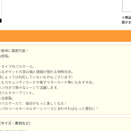
※商
届き
で簡単に着脱可能！
合皮製。
トタイプのパスケース。
れるポケットの窓は個人情報が隠れる特殊形状。
類によっては対応していないものもございます）
にもセキュリティカードや電子マネーカード等にもおすすめ。
カン付きで様々なシーンで活躍します。
細フルカラープリント。
る合皮製。
のパスケースで、毎日がもっと楽しくなる！
スパのリールキーホルダーシリーズと合わせればもっと便利に！
（サイズ・素材など）