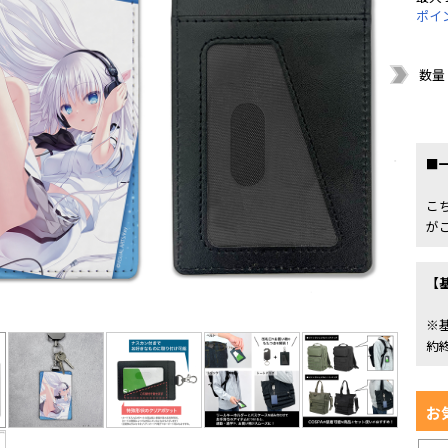
ポイ
数量
■
こ
が
【
※
約
お