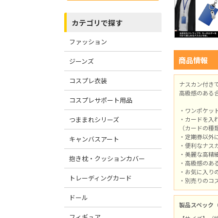
カテゴリで探す
ファッション
商品情報
ジーンズ
コスプレ衣装
ナスカン付き
高級感のある
コスプレサポート用品
・ワンポケッ
つままれシリーズ
・カードを入
（カードの種
・定期券以外
キャンバスアート
・便利なナス
・美麗な高精
抱き枕・クッションカバー
・高級感のあ
・お気に入り
トレーディングカード
・別売りのコ
ドール
製品スペック
フィギュア