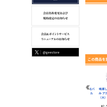
@geestore
この商品を
フ
山田リョウ 脱着式フ
喜多郁代 脱着式フル
ロキシー 65mm缶バ
鳴瀬
ン
ルカラーワッペン
カラーワッペン
ッジ ベビードール
み ア
Ver.
（大）
¥1,430（税込）
¥1,430（税込）
¥605（税込）
¥2