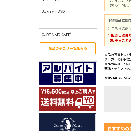
【サイズ】（約）
【素材】PU
Blu-ray・DVD
予約商品に関
CD
◇こちらの商
CURE MAID CAFE’
◇販売日の異
（販売日ごと
商品カテゴリ一覧をみる
商品の写真および
メーカーの都合に
商品の詳細につき
画像・テキストの
©VISUAL ARTS/Ke
おすすめの