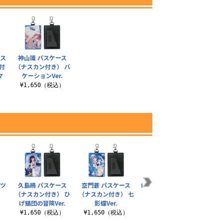
パス
神山識 パスケース
付
（ナスカン付き） バ
マ
ケーションVer.
¥1,650（税込）
）
ャツ
久島鴎 パスケース
空門蒼 パスケース
ロキシー・M・グレイ
Summ
（ナスカン付き） ひ
（ナスカン付き） 七
ラット カラビナ付き
メ
げ猫団の冒険Ver.
影蝶Ver.
ミニポーチ
）
¥1
¥1,650（税込）
¥1,650（税込）
¥1,320（税込）