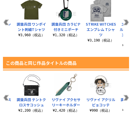
解体セン
調査兵団 ワンポイ
調査兵団 カラビナ
STRIKE WITCHES
エイラ
シャツ
ント刺繍Tシャツ
付きミニポーチ
エンブレム Tシャ
ル・ユ
ツ
ンパー
（税込）
¥3,960（税込）
¥1,320（税込）
ク 
¥3,190（税込）
¥3,
この商品と同じ作品タイトルの商品
スケース
調査兵団 テントク
リヴァイ アクセサ
リヴァイ アクリル
調査兵
ン付き）
ロスサコッシュ
リーキーホルダー
ピョコッテ
付き
（税込）
¥2,200（税込）
¥2,420（税込）
¥990（税込）
¥1,