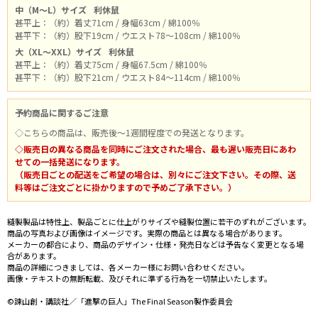
中（M～L）サイズ
利休鼠
甚平上：（約）着丈71cm / 身幅63cm / 綿100％
甚平下：（約）股下19cm / ウエスト78～108cm / 綿100％
大（XL～XXL）サイズ
利休鼠
甚平上：（約）着丈75cm / 身幅67.5cm / 綿100％
甚平下：（約）股下21cm / ウエスト84～114cm / 綿100％
予約商品に関するご注意
◇こちらの商品は、販売後～1週間程度での発送となります。
◇販売日の異なる商品を同時にご注文された場合、最も遅い販売日にあわ
せての一括発送になります。
（販売日ごとの配送をご希望の場合は、別々にご注文下さい。その際、送
料等はご注文ごとに掛かりますので予めご了承下さい。）
縫製製品は特性上、製品ごとに仕上がりサイズや縫製位置に若干のずれがございます。
商品の写真および画像はイメージです。実際の商品とは異なる場合があります。
メーカーの都合により、商品のデザイン・仕様・発売日などは予告なく変更となる場
合があります。
商品の詳細につきましては、各メーカー様にお問い合わせください。
画像・テキストの無断転載、及びそれに準ずる行為を一切禁止いたします。
©諫山創・講談社／「進撃の巨人」The Final Season製作委員会