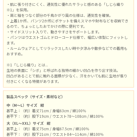
・肌に張り付きにくく、通気性に優れたサラッと感のある「しじら織り
※1」を採用。
・肩と袖をつなぐ部分の千鳥かがり風の仕様は、通気性を確保。
・上着1か所、パンツ2か所にポケットを備えスマホや財布などを収納でき
るので、ちょっとしたおでかけの際に便利です。
・サイドスリット入りで、動きやすさをサポートします。
・パンツはウエストゴムとドローコード仕様で、幅広い体型にフィットし
ます。
・ルームウェアとしてリラックスしたい時や夕涼みや散歩などでの着用も
おすすめ。
※1「しじら織り」とは...
生地の表面に「シボ」と呼ばれる独特の細かい凹凸を作り出す技法。
凹凸があることで肌に触れる面積が少なく、汗をかいても肌に生地が張り
付きにくくなる特徴があります。
製品スペック（サイズ・素材など）
中（M～L）サイズ
紺
甚平上：（約）着丈71cm / 身幅63cm / 綿100％
甚平下：（約）股下19cm / ウエスト78～108cm / 綿100％
大（XL～XXL）サイズ
紺
甚平上：（約）着丈75cm / 身幅67.5cm / 綿100％
甚平下：（約）股下21cm / ウエスト84～114cm / 綿100％