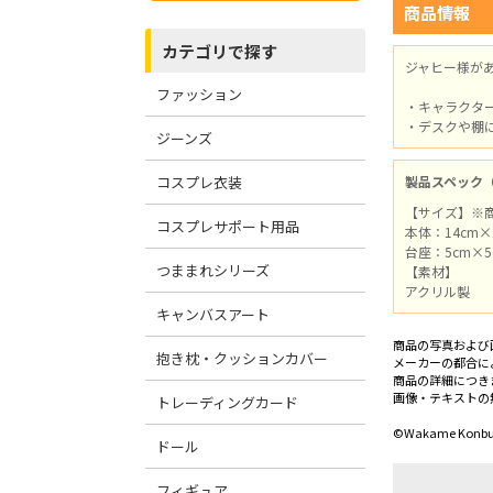
商品情報
カテゴリで探す
ジャヒー様が
ファッション
・キャラクタ
・デスクや棚
ジーンズ
コスプレ衣装
製品スペック
【サイズ】※
コスプレサポート用品
本体：14cm
台座：5cm×5
つままれシリーズ
【素材】
アクリル製
キャンバスアート
商品の写真および
抱き枕・クッションカバー
メーカーの都合に
商品の詳細につき
画像・テキストの
トレーディングカード
©Wakame Konbu
ドール
フィギュア