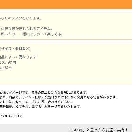
あなたのデスクを彩ります。
ーの存在感が感じられるアイテム。
に飾ったり、一緒に持ち歩いて楽しめる。
（サイズ・素材など）
商品によって異なります
×10cm以内
cm以内
画像はイメージです。実際の商品とは異なる場合があります。
より、商品のデザイン・仕様・発売日などは予告なく変更となる場合があります。
ましては、各メーカー様にお問い合わせください。
無断転載、及びそれに準ずる行為を一切禁止いたします。
/SQUARE ENIX
「いいね」と思ったら友達に共有！