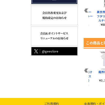
ジャヒー様 ちまー
異世界
ん... ショルダートー
フタリ
ト
ルチ
¥2,200（税込）
¥
この商品と
@geestore
ジャヒー様はくじけ
魔界
ない！ パスケース
（ナスカン付き）
¥3
¥1,650（税込）
ご利用規約
会員規約・ポイ