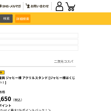
詳細
検索
二次元コスパ
復興 ジャヒー様 アクリルスタンド [ジャヒー様はくじ
い！]
価格
,650
（税込）
ポイント
15 pt ＜最大1％ポイントバック！＞