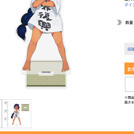
ポイ
数量
店
お
※商
届き