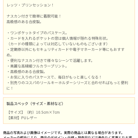
レッツ・プリンセッション！
ナスカン付きで簡単に着脱可能！
高級感のある合皮製。
・ワンポケットタイプのパスケース。
・カードを入れるポケットの窓は個人情報が隠れる特殊形状。
（カードの種類によっては対応していないものもございます）
・定期券以外にもセキュリティカードや電子マネーカード等にもおすす
め。
・便利なナスカン付きで様々なシーンで活躍します。
・美麗な高精細フルカラープリント。
・高級感のある合皮製。
・お気に入りのパスケースで、毎日がもっと楽しくなる！
・別売りのコスパのリールキーホルダーシリーズと合わせればもっと便利
に！
製品スペック（サイズ・素材など）
【サイズ】（約）10.5cm×7cm
【素材】PUレザー
商品の写真および画像はイメージです。実際の商品とは異なる場合があります。
メーカーの都合により、商品のデザイン・仕様・発売日などは予告なく変更となる場