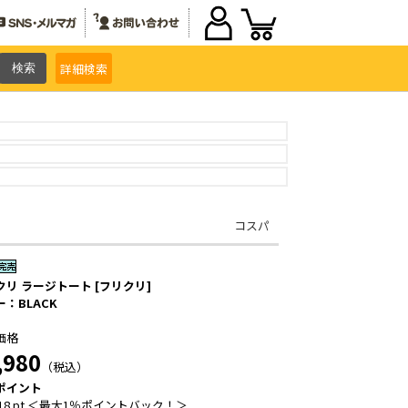
詳細
検索
コスパ
クリ ラージトート [フリクリ]
：BLACK
価格
,980
（税込）
ポイント
18 pt ＜最大1％ポイントバック！＞