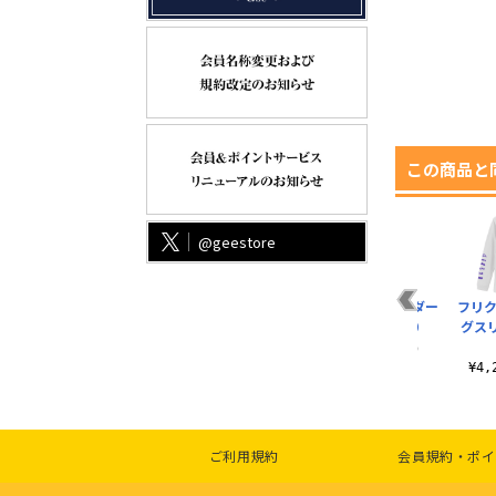
この商品と
@geestore
フリクリ ショルダー
フリク
トート Ver2.0
グス
¥2,200（税込）
¥4
ご利用規約
会員規約・ポイ