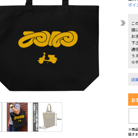
ポイ
こ
頭
お
下
通
う
※
店
お
※商
届き