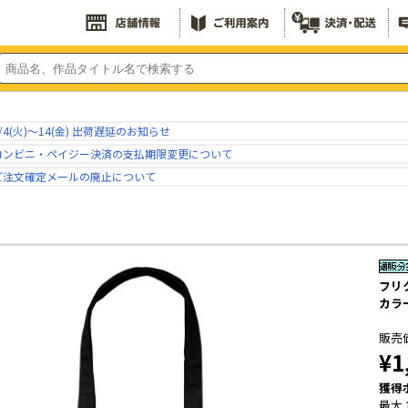
/4(火)～14(金) 出荷遅延のお知らせ
コンビニ・ペイジー決済の支払期限変更について
ご注文確定メールの廃止について
フリ
カラー
販売
¥1
獲得
最大 