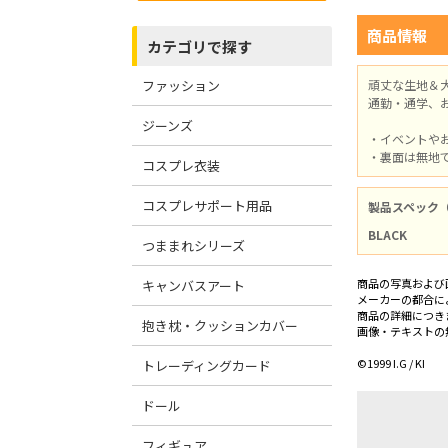
商品情報
カテゴリで探す
ファッション
頑丈な生地＆
通勤・通学、
ジーンズ
・イベントや
・裏面は無地
コスプレ衣装
コスプレサポート用品
製品スペック
BLACK
つままれシリーズ
商品の写真および
キャンバスアート
メーカーの都合に
商品の詳細につき
抱き枕・クッションカバー
画像・テキストの
©1999 I.G / KI
トレーディングカード
ドール
フィギュア