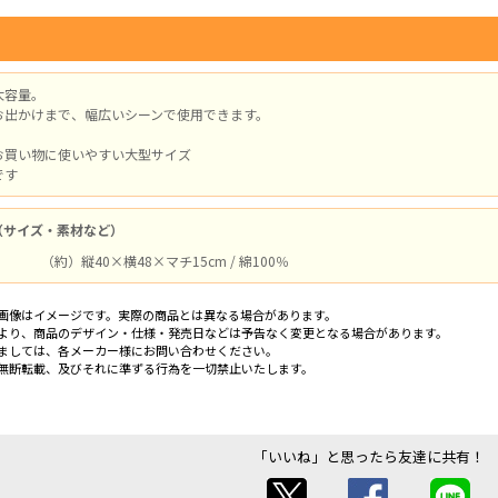
大容量。
お出かけまで、幅広いシーンで使用できます。
お買い物に使いやすい大型サイズ
です
（サイズ・素材など）
（約）縦40×横48×マチ15cm / 綿100％
画像はイメージです。実際の商品とは異なる場合があります。
より、商品のデザイン・仕様・発売日などは予告なく変更となる場合があります。
ましては、各メーカー様にお問い合わせください。
無断転載、及びそれに準ずる行為を一切禁止いたします。
「いいね」と思ったら友達に共有！