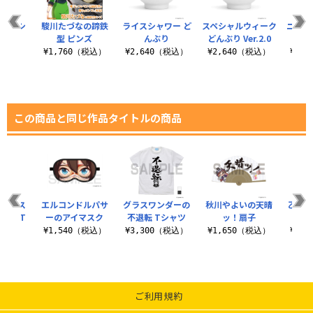
ス Tシ
駿川たづなの蹄鉄
ライスシャワー ど
スペシャルウィーク
ニシノ
ツ
型 ピンズ
んぶり
どんぶり Ver.2.0
（税込）
¥1,760（税込）
¥2,640（税込）
¥2,640（税込）
¥2,
この商品と同じ作品タイトルの商品
ヘリオス
エルコンドルパサ
グラスワンダーの
秋川やよいの天晴
乙名史
ゲ↑ T
ーのアイマスク
不退転 Tシャツ
ッ！扇子
型 
ツ
¥1,540（税込）
¥3,300（税込）
¥1,650（税込）
¥1,
（税込）
ご利用規約