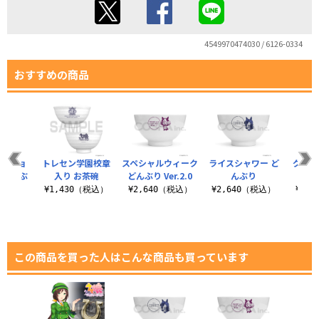
4549970474030 / 6126-0334
おすすめの商品
モーショ
トレセン学園校章
スペシャルウィーク
ライスシャワー ど
グラス
ンどんぶ
入り お茶碗
どんぶり Ver.2.0
んぶり
んぶり
¥1,430（税込）
¥2,640（税込）
¥2,640（税込）
¥2,
（税込）
この商品を買った人はこんな商品も買っています