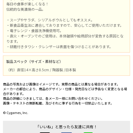
毎日の食事が楽しくなる！
伝統的な美濃焼の一品。
・スープやサラダ、シリアルボウルとしてもオススメ。
・新食品衛生法に適合しておりますので、安心してご使用いただけます。
・電子レンジ・食器洗浄機使用可。
・直火・オーブンでのご使用は、本体破損や絵柄部分が変色する原因とな
ります。
・研磨付きタワシ・クレンザーは表面を傷つけることがあります。
製品スペック（サイズ・素材など）
（約）直径14×高さ8.5cm / 陶器製 /日本製
商品の写真および画像はイメージです。実際の商品とは異なる場合があります。
メーカーの都合により、商品のデザイン・仕様・発売日などは予告なく変更となる場
合があります。
商品の詳細につきましては、各メーカー様にお問い合わせください。
画像・テキストの無断転載、及びそれに準ずる行為を一切禁止いたします。
© Cygames, Inc.
「いいね」と思ったら友達に共有！