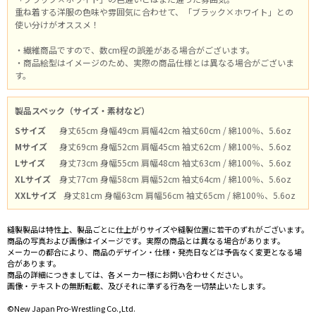
重ね着する洋服の色味や雰囲気に合わせて、「ブラック×ホワイト」との
使い分けがオススメ！
・繊維商品ですので、数cm程の誤差がある場合がございます。
・商品絵型はイメージのため、実際の商品仕様とは異なる場合がございま
す。
製品スペック（サイズ・素材など）
Sサイズ
身丈65cm 身幅49cm 肩幅42cm 袖丈60cm / 綿100％、5.6oz
Mサイズ
身丈69cm 身幅52cm 肩幅45cm 袖丈62cm / 綿100％、5.6oz
Lサイズ
身丈73cm 身幅55cm 肩幅48cm 袖丈63cm / 綿100％、5.6oz
XLサイズ
身丈77cm 身幅58cm 肩幅52cm 袖丈64cm / 綿100％、5.6oz
XXLサイズ
身丈81cm 身幅63cm 肩幅56cm 袖丈65cm / 綿100％、5.6oz
縫製製品は特性上、製品ごとに仕上がりサイズや縫製位置に若干のずれがございます。
商品の写真および画像はイメージです。実際の商品とは異なる場合があります。
メーカーの都合により、商品のデザイン・仕様・発売日などは予告なく変更となる場
合があります。
商品の詳細につきましては、各メーカー様にお問い合わせください。
画像・テキストの無断転載、及びそれに準ずる行為を一切禁止いたします。
©New Japan Pro-Wrestling Co.,Ltd.