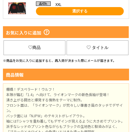
XXL
選択する
お気に入りに追加
商品
タイトル
※商品をお気に入りに追加すると、再入荷が決まった際にメールが届きます。
商品情報
棚橋！デスペラード！ウルフ！
本隊が臨む「1.4」へ向けて、ライオンマークの新色長袖が登場！
湧き上がる闘志と爆発する情熱をテーマに制作。
フロント面は、「ライオンマーク」が荒々しい筆書き風のタッチでデザイ
ン。
バック面には「NJPW」のテキストがレイアウト。
袖にはTシャツを重ね着してもデザインが見えるように大きめでプリント。
派手なレッドのプリント色ながらもブラックの生地色と馴染みがよく、
「ブラック×ホワイト」の色違いとはまた違った雰囲気。