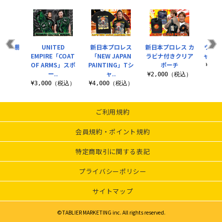
すけ 棚
UNITED
新日本プロレス
新日本プロレス カ
ウルフ
至
EMPIRE「COAT
「NEW JAPAN
ラビナ付きクリア
ャツ（V
OF ARMS」スポ
PAINTING」Tシ
ポーチ
（税込）
¥4,
ー..
ャ..
¥2,000（税込）
¥3,000（税込）
¥4,000（税込）
ご利用規約
会員規約・ポイント規約
特定商取引に関する表記
プライバシーポリシー
サイトマップ
©TABLIER MARKETING inc. All rights reserved.