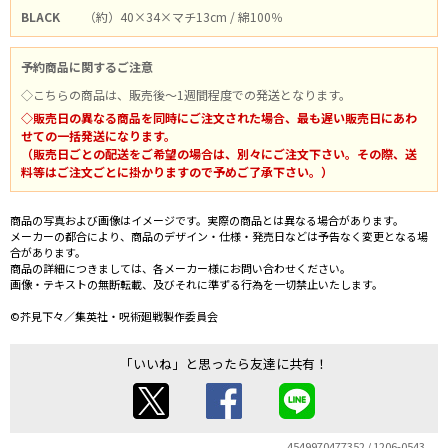
BLACK
（約）40×34×マチ13cm / 綿100％
予約商品に関するご注意
◇こちらの商品は、販売後～1週間程度での発送となります。
◇販売日の異なる商品を同時にご注文された場合、最も遅い販売日にあわ
せての一括発送になります。
（販売日ごとの配送をご希望の場合は、別々にご注文下さい。その際、送
料等はご注文ごとに掛かりますので予めご了承下さい。）
商品の写真および画像はイメージです。実際の商品とは異なる場合があります。
メーカーの都合により、商品のデザイン・仕様・発売日などは予告なく変更となる場
合があります。
商品の詳細につきましては、各メーカー様にお問い合わせください。
画像・テキストの無断転載、及びそれに準ずる行為を一切禁止いたします。
©芥見下々／集英社・呪術廻戦製作委員会
「いいね」と思ったら友達に共有！
4549970477352 / 1206-0543