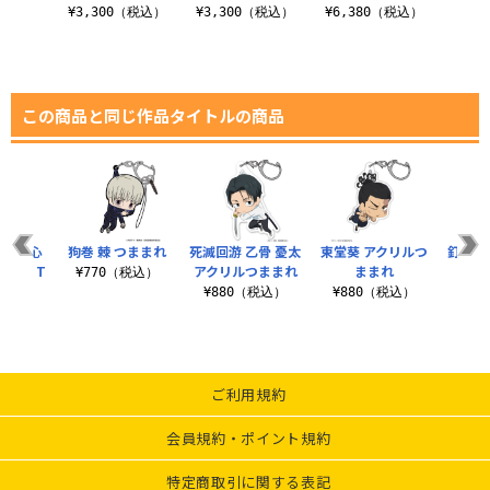
税込）
¥3,300（税込）
¥3,300（税込）
¥6,380（税込）
¥8
この商品と同じ作品タイトルの商品
「人の心
狗巻 棘 つままれ
死滅回游 乙骨 憂太
東堂葵 アクリルつ
釘崎 
か？」T
アクリルつままれ
ままれ
ル
¥770（税込）
ツ
¥880（税込）
¥880（税込）
¥8
（税込）
ご利用規約
会員規約・ポイント規約
特定商取引に関する表記