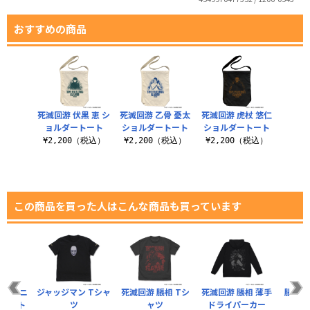
おすすめの商品
死滅回游 伏黒 恵 シ
死滅回游 乙骨 憂太
死滅回游 虎杖 悠仁
ョルダートート
ショルダートート
ショルダートート
¥2,200（税込）
¥2,200（税込）
¥2,200（税込）
この商品を買った人はこんな商品も買っています
相 ミニ
ジャッジマン Tシャ
死滅回游 脹相 Tシ
死滅回游 脹相 薄手
脹相 
ーセット
ツ
ャツ
ドライパーカー