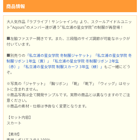
商品情報
大人気作品『ラブライブ！サンシャイン!!』より、スクールアイドルユニッ
ト“Aqours”のメンバー達が通う“私立浦の星女学院”の制服が再登場！
■左脇ファスナー開きです。また、三段階のサイズ調節が可能なホックが
付いています。
■別売りの
「私立浦の星女学院 冬制服ジャケット」
「私立浦の星女学院 冬
制服リボン 1年生（黄）」
「私立浦の星女学院 冬制服リボン 2年生
（赤）」
「私立浦の星女学院 制服スカーフ 3年生（緑）」
もご一緒にどう
ぞ。
※写真の「ジャケット」「胸リボン」「靴」「靴下」「ウィッグ」はセッ
トに含まれません。
※商品写真は全て開発サンプルです。実際の商品とは異なりますのでご注
意ください。
※商品の素材・仕様は予告なく変更となります。
【セット内容】
スカート
【素材】
表地：ポリエステル100％