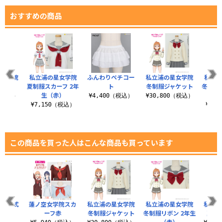
おすすめの商品
星女学院
私立浦の星女学院
ふんわりペチコー
私立浦の星女学院
私立浦
カート
夏制服スカーフ 2年
ト
冬制服ジャケット
冬制服
生（赤）
0（税込）
¥4,400（税込）
¥30,800（税込）
¥7,150（税込）
¥4,
この商品を買った人はこんな商品も買っています
章脱着式
蓮ノ空女学院スカ
私立浦の星女学院
私立浦の星女学院
私立浦
ペン
ーフ赤
冬制服ジャケット
冬制服リボン 2年生
夏制
（赤）