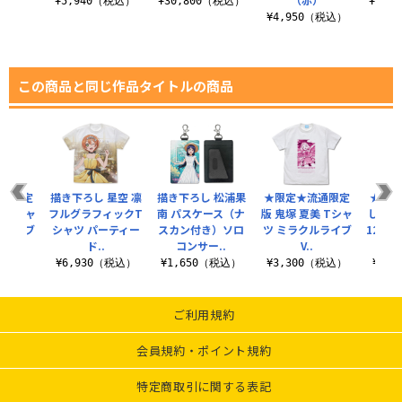
（税込）
¥5,940（税込）
¥30,800（税込）
¥14,
¥4,950（税込）
この商品と同じ作品タイトルの商品
流通限定
描き下ろし 星空 凛
描き下ろし 松浦果
★限定★流通限定
★限定
方 Tシャ
フルグラフィックT
南 パスケース（ナ
版 鬼塚 夏美 Tシャ
し ミ
ルライブ
シャツ パーティー
スカン付き）ソロ
ツ ミラクルライブ
120c
ド..
コンサー..
V..
（税込）
¥6,930（税込）
¥1,650（税込）
¥3,300（税込）
¥4,
ご利用規約
会員規約・ポイント規約
特定商取引に関する表記