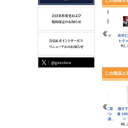
安和すばる オールプ
井芹仁菜 ネクタイ
井芹仁
リントTシャツ
トク
¥6,050（税込）
¥4,620（税込）
¥3
@geestore
この商品と
の
描き下ろし 安和すば
河原木桃香の「脱
描き下ろし 井芹仁菜
描き下
ャツ
る ミニステッカーセ
退」 アクリルスタン
フルグラフィックシ
香 1
ット アー写Ver.
ド（大）
ームレスTシャツ 運..
ー 
¥770（税込）
¥2,530（税込）
¥6,930（税込）
¥6