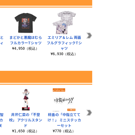
ひと
まどかと悪魔ほむら
エミリア＆レム 両面
ルパ オールプリント
海老塚
フィ
フルカラーTシャツ
フルグラフィックTシ
Tシャツ
ン
ャツ
¥4,950（税込）
¥4,620（税込）
¥4
）
¥6,930（税込）
塚智
井芹仁菜の「不登
桃香の「中指立てて
トゲナシトゲアリ T
GIRL
カ
校」 アクリルスタン
け！」 ミニステッカ
シャツ
ふも
咲
ド
ーセット
¥3,300（税込）
¥1,650（税込）
¥770（税込）
¥1