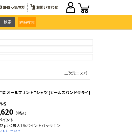
詳細
検索
二次元コスパ
仁菜 オールプリントTシャツ [ガールズバンドクライ]
価格
,620
（税込）
ポイント
42 pt ＜最大1％ポイントバック！＞
ントについて