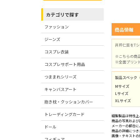
カテゴリで探す
ファッション
商品情報
ジーンズ
井芹仁菜をT
コスプレ衣装
※こちらの商
※全面プリン
コスプレサポート用品
つままれシリーズ
製品スペック
Mサイズ
キャンバスアート
Lサイズ
XLサイズ
抱き枕・クッションカバー
トレーディングカード
縫製製品は特性上
商品の写真および
メーカーの都合に
ドール
商品の詳細につき
画像・テキストの
フィギュア