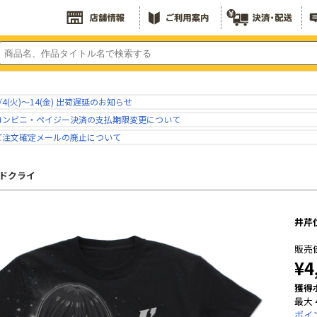
/4(火)～14(金) 出荷遅延のお知らせ
コンビニ・ペイジー決済の支払期限変更について
ご注文確定メールの廃止について
ドクライ
井芹
販売
¥4
獲得
最大 
ポイ