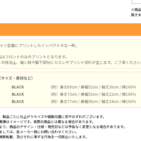
※商
届き
シャツ全面にプリントしたインパクト大な一枚。
品はフロントのみのプリントとなります。
トの技法上、縫い目や脇下部分にカスレやプリント切れが生じます。ご了承ください
（サイズ・素材など）
BLACK
（約）身丈69cm / 身幅52cm / 袖丈20cm / 綿100％
BLACK
（約）身丈73cm / 身幅55cm / 袖丈22cm / 綿100％
BLACK
（約）身丈77cm / 身幅58cm / 袖丈24cm / 綿100％
、製品ごとに仕上がりサイズや縫製位置に若干のずれがございます。
画像はイメージです。実際の商品とは異なる場合があります。
より、商品のデザイン・仕様・発売日などは予告なく変更となる場合があります。
ましては、各メーカー様にお問い合わせください。
無断転載、及びそれに準ずる行為を一切禁止いたします。