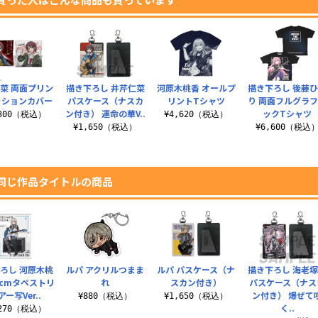
菜 両面プリン
描き下ろし 井芹仁菜
河原木桃香 オールプ
描き下ろし 後藤
ッションカバー
パスケース（ナスカ
リントTシャツ
り 両面フルグラ
ン付き） 運命の華V..
ックTシャツ
,300（税込）
¥4,620（税込）
¥1,650（税込）
¥6,600（税込
同じ作品タイトルの商品
ろし 河原木桃
ルパ アクリルつまま
ルパ パスケース（ナ
描き下ろし 海老
00cmタペストリ
れ
スカン付き）
パスケース（ナス
アー写Ver..
ン付き） 爆ぜて
¥880（税込）
¥1,650（税込）
く..
,270（税込）