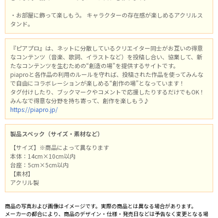
・お部屋に飾って楽しもう。 キャラクターの存在感が楽しめるアクリルス
タンド。
『ピアプロ』は、ネットに分散しているクリエイター同士がお互いの得意
なコンテンツ（音楽、歌詞、イラストなど）を投稿し合い、協業して、新
たなコンテンツを生むための“創造の場”を提供するサイトです。
piaproと各作品の利用のルールを守れば、投稿された作品を使ってみんな
で自由にコラボレーションが楽しめる“創作の場”となっています！
タグ付けしたり、ブックマークやコメントで応援したりするだけでもOK！
みんなで得意な分野を持ち寄って、創作を楽しもう♪
https://piapro.jp/
製品スペック（サイズ・素材など）
【サイズ】※商品によって異なります
本体：14cm×10cm以内
台座：5cm×5cm以内
【素材】
アクリル製
商品の写真および画像はイメージです。実際の商品とは異なる場合があります。
メーカーの都合により、商品のデザイン・仕様・発売日などは予告なく変更となる場