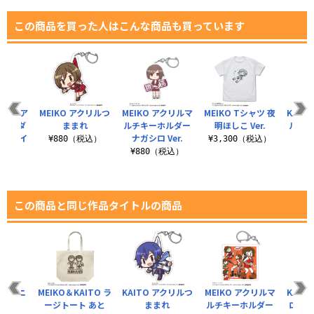
この商品を買った人はこんな商品も買っています
ITO ア
MEIKO アクリルつ
MEIKO アクリルマ
MEIKO Tシャツ 夜
KAIT
ーホルダ
ままれ
ルチキーホルダー
明ほしこ Ver.
ルチキ
ルミライ
ナガシロ Ver.
ナガシ
¥880（税込）
¥3,300（税込）
¥880（税込）
¥8
税込）
この商品と同じ作品タイトルの商品
ッタユニ
MEIKO＆KAITO ラ
KAITO アクリルつ
MEIKO アクリルマ
KAIT
pe00
ージトート あと
ままれ
ルチキーホルダー
ロック