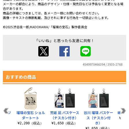
メーカーの都合により、商品のデザイン・仕様・発売日などは予告なく変更となる場
合があります。
商品の詳細につきましては、各メーカー様にお問い合わせください。
画像・テキストの無断転載、及びそれに準ずる行為を一切禁止いたします。
©2025 渋谷圭一郎/KADOKAWA/「瑠璃の宝石」製作委員会
「いいね」と思ったら友達に共有！
4549970466394 / 3935-2768
おすすめの商品
 ラージ
瑠璃の宝石 ショル
荒砥 凪 パスケース
谷川 瑠璃 パスケー
硝子のk
ト
ダートート
（ナスカン付き）
ス（ナスカン付
¥3,
き）
（税込）
¥2,200（税込）
¥1,650（税込）
¥1,650（税込）