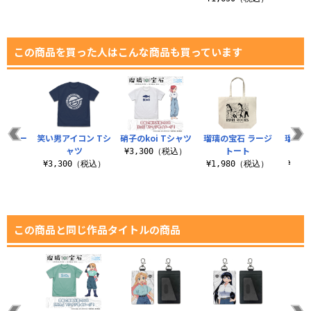
この商品を買った人はこんな商品も買っています
ージトー
笑い男アイコン Tシ
硝子のkoi Tシャツ
瑠璃の宝石 ラージ
瑠璃の
ャツ
トート
ダ
¥3,300（税込）
（税込）
¥3,300（税込）
¥1,980（税込）
¥2,
この商品と同じ作品タイトルの商品