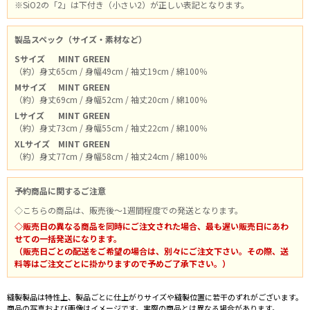
※SiO2の「2」は下付き（小さい2）が正しい表記となります。
製品スペック（サイズ・素材など）
Sサイズ
MINT GREEN
（約）身丈65cm / 身幅49cm / 袖丈19cm / 綿100％
Mサイズ
MINT GREEN
（約）身丈69cm / 身幅52cm / 袖丈20cm / 綿100％
Lサイズ
MINT GREEN
（約）身丈73cm / 身幅55cm / 袖丈22cm / 綿100％
XLサイズ
MINT GREEN
（約）身丈77cm / 身幅58cm / 袖丈24cm / 綿100％
予約商品に関するご注意
◇こちらの商品は、販売後～1週間程度での発送となります。
◇販売日の異なる商品を同時にご注文された場合、最も遅い販売日にあわ
せての一括発送になります。
（販売日ごとの配送をご希望の場合は、別々にご注文下さい。その際、送
料等はご注文ごとに掛かりますので予めご了承下さい。）
縫製製品は特性上、製品ごとに仕上がりサイズや縫製位置に若干のずれがございます。
商品の写真および画像はイメージです。実際の商品とは異なる場合があります。