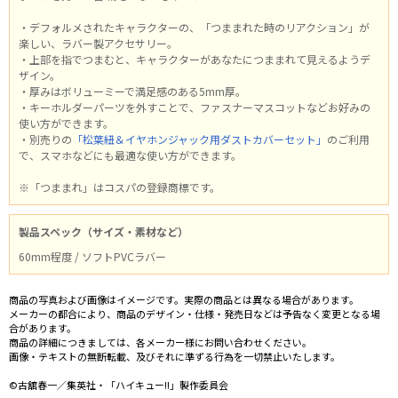
・デフォルメされたキャラクターの、「つままれた時のリアクション」が
楽しい、ラバー製アクセサリー。
・上部を指でつまむと、キャラクターがあなたにつままれて見えるようデ
ザイン。
・厚みはボリューミーで満足感のある5mm厚。
・キーホルダーパーツを外すことで、ファスナーマスコットなどお好みの
使い方ができます。
・別売りの
「松葉紐＆イヤホンジャック用ダストカバーセット」
のご利用
で、スマホなどにも最適な使い方ができます。
※「つままれ」はコスパの登録商標です。
製品スペック（サイズ・素材など）
60mm程度 / ソフトPVCラバー
商品の写真および画像はイメージです。実際の商品とは異なる場合があります。
メーカーの都合により、商品のデザイン・仕様・発売日などは予告なく変更となる場
合があります。
商品の詳細につきましては、各メーカー様にお問い合わせください。
画像・テキストの無断転載、及びそれに準ずる行為を一切禁止いたします。
©古舘春一／集英社・「ハイキュー!!」製作委員会