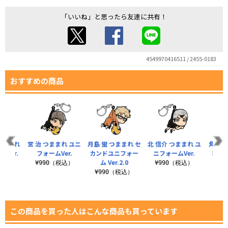
「いいね」と思ったら友達に共有！
4549970416511 / 2455-0183
おすすめの商品
つままれ
宮 治 つままれ ユニ
月島 蛍 つままれ セ
北 信介 つままれ ユ
角名倫
Ver.
フォームVer.
カンドユニフォー
ニフォームVer.
れ 
ム Ver.2.0
税込）
¥990（税込）
¥990（税込）
¥990（税込）
¥9
この商品を買った人はこんな商品も買っています