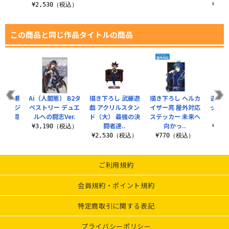
税込）
¥2,530（税込）
¥2,
この商品と同じ作品タイトルの商品
 海馬瀬
Ai（人間態） B2タ
描き下ろし 武藤遊
描き下ろし ヘルカ
遊☆戯
缶バッジ
ペストリー デュエ
戯 アクリルスタン
イザー亮 屋外対応
ッシュ
ドの決闘
ルへの闘志Ver.
ド（大） 最強の決
ステッカー 未来へ
ラー
.
闘者達..
向かっ..
¥3,190（税込）
¥1,
税込）
¥2,530（税込）
¥770（税込）
ご利用規約
会員規約・ポイント規約
特定商取引に関する表記
プライバシーポリシー