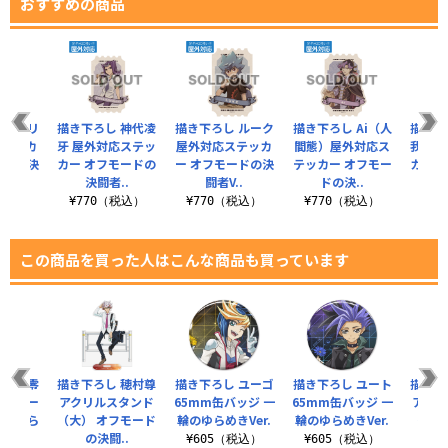
おすすめの商品
 ユーリ
描き下ろし 神代凌
描き下ろし ルーク
描き下ろし Ai（人
描き下
ステッカ
牙 屋外対応ステッ
屋外対応ステッカ
間態）屋外対応ス
我 屋
ードの決
カー オフモードの
ー オフモードの決
テッカー オフモー
カー 
..
決闘者..
闘者V..
ドの決..
決
税込）
¥770（税込）
¥770（税込）
¥770（税込）
¥7
この商品を買った人はこんな商品も買っています
 赤馬零
描き下ろし 穂村尊
描き下ろし ユーゴ
描き下ろし ユート
描き下
テッカー
アクリルスタンド
65mm缶バッジ 一
65mm缶バッジ 一
アクリ
輪のゆら
（大） オフモード
輪のゆらめきVer.
輪のゆらめきVer.
（大）
..
の決闘..
¥605（税込）
¥605（税込）