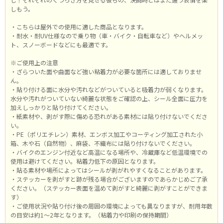
しもう。
・こちらは屋外での使用に適した商品となります。
・耐水・耐UV仕様なので乗り物（車・バイク・自転車など）やヘルメッ
ト、スノーボードなどにも最適です。
※ご使用上の注意
・ざらついた面や曲面など強い粘着力が必要な箇所には適しておりませ
ん。
・貼り付ける面に水分や汚れなどがついていると吸着力が弱くなります。
水分や汚れがついていない綺麗な状態をご確認の上、シール全面に圧力を
加えしっかりと貼り付けてください。
・紙素材や、剥がす際に傷める恐れがある素材には貼り付けないでくださ
い。
・PE（ポリエチレン）素材、エンボス加工やコーティング加工された小
箱、木や石（自然物）、麻袋、不織布には貼り付けないでください。
・バイクのエンジン付近など高温になる場所や、冷蔵庫など低温環境での
使用は避けてください。粘着力低下の原因となります。
・貼る素材や場所によってはシールが剥がれやすくなることがあります。
・ステッカーを剥がすと跡が残る場合がございますのであらかじめご了承
ください。（ステッカー表面を温めて剥がすと綺麗に剥がすことができま
す）
・ご使用状況や貼り付け後の周囲の環境によっても異なりますが、耐用年数
の目安は約1～2年となります。（粘着力や印刷の保持期間）