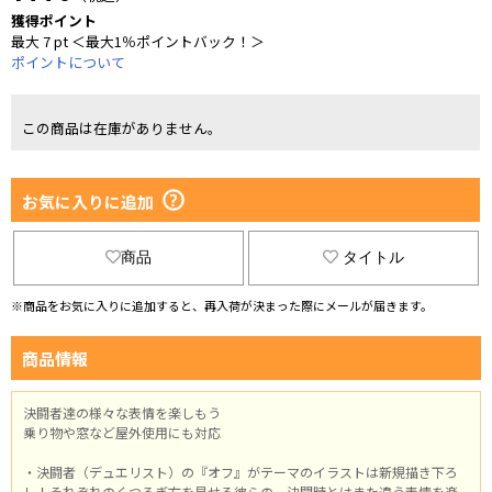
獲得ポイント
最大 7 pt ＜最大1％ポイントバック！＞
ポイントについて
この商品は在庫がありません。
お気に入りに追加
商品
タイトル
※商品をお気に入りに追加すると、再入荷が決まった際にメールが届きます。
商品情報
決闘者達の様々な表情を楽しもう
乗り物や窓など屋外使用にも対応
・決闘者（デュエリスト）の『オフ』がテーマのイラストは新規描き下ろ
し！それぞれのくつろぎ方を見せる彼らの、決闘時とはまた違う表情を楽