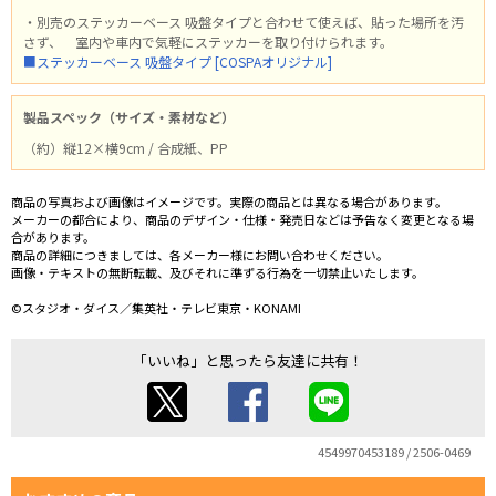
・別売のステッカーベース 吸盤タイプと合わせて使えば、貼った場所を汚
さず、 室内や車内で気軽にステッカーを取り付けられます。
■ステッカーベース 吸盤タイプ [COSPAオリジナル]
製品スペック（サイズ・素材など）
（約）縦12×横9cm / 合成紙、PP
商品の写真および画像はイメージです。実際の商品とは異なる場合があります。
メーカーの都合により、商品のデザイン・仕様・発売日などは予告なく変更となる場
合があります。
商品の詳細につきましては、各メーカー様にお問い合わせください。
画像・テキストの無断転載、及びそれに準ずる行為を一切禁止いたします。
©スタジオ・ダイス／集英社・テレビ東京・KONAMI
「いいね」と思ったら友達に共有！
4549970453189 / 2506-0469