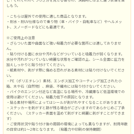
しもう。
・こちらは屋外での使用に適した商品となります。
・耐水・耐UV仕様なので乗り物（車・バイク・自転車など）やヘルメッ
ト、スノーボードなどにも最適です。
※ご使用上の注意
・ざらついた面や曲面など強い粘着力が必要な箇所には適しておりませ
ん。
・貼り付ける面に水分や汚れなどがついていると吸着力が弱くなります。
水分や汚れがついていない綺麗な状態をご確認の上、シール全面に圧力を
加えしっかりと貼り付けてください。
・紙素材や、剥がす際に傷める恐れがある素材には貼り付けないでくださ
い。
・PE（ポリエチレン）素材、エンボス加工やコーティング加工された小
箱、木や石（自然物）、麻袋、不織布には貼り付けないでください。
・バイクのエンジン付近など高温になる場所や、冷蔵庫など低温環境での
使用は避けてください。粘着力低下の原因となります。
・貼る素材や場所によってはシールが剥がれやすくなることがあります。
・ステッカーを剥がすと跡が残る場合がございますのであらかじめご了承
ください。（ステッカー表面を温めて剥がすと綺麗に剥がすことができま
す）
・ご使用状況や貼り付け後の周囲の環境によっても異なりますが、耐用年数
の目安は約1～2年となります。（粘着力や印刷の保持期間）