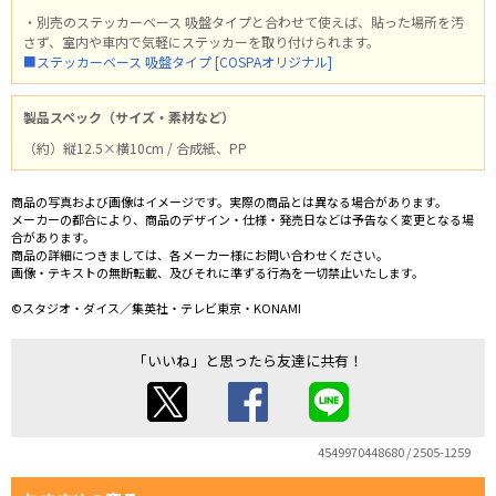
・別売のステッカーベース 吸盤タイプと合わせて使えば、貼った場所を汚
さず、室内や車内で気軽にステッカーを取り付けられます。
■ステッカーベース 吸盤タイプ [COSPAオリジナル]
製品スペック（サイズ・素材など）
（約）縦12.5×横10cm / 合成紙、PP
商品の写真および画像はイメージです。実際の商品とは異なる場合があります。
メーカーの都合により、商品のデザイン・仕様・発売日などは予告なく変更となる場
合があります。
商品の詳細につきましては、各メーカー様にお問い合わせください。
画像・テキストの無断転載、及びそれに準ずる行為を一切禁止いたします。
©スタジオ・ダイス／集英社・テレビ東京・KONAMI
「いいね」と思ったら友達に共有！
4549970448680 / 2505-1259