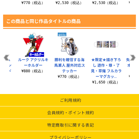
税込）
¥770（税込）
¥2,530（税込）
¥2,530（税込）
¥2,
この商品と同じ作品タイトルの商品
 ヨハ
ルーク アクリルキ
勝利を確信する海
★限定★描き下ろ
失われ
デルセン
ーホルダー
馬瀬人 屋外対応ス
し 遊作・尊・了
オ）の
スタンド
テッカー
見・草薙 フルカラ
クリ
¥880（税込）
来..
ーマグカッ..
¥770（税込）
¥1,
（税込）
¥1,650（税込）
ご利用規約
会員規約・ポイント規約
特定商取引に関する表記
プライバシーポリシー