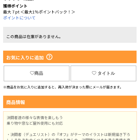
獲得ポイント
最大 7 pt ＜最大1％ポイントバック！＞
ポイントについて
この商品は在庫がありません。
お気に入りに追加
商品
タイトル
※商品をお気に入りに追加すると、再入荷が決まった際にメールが届きます。
商品情報
決闘者達の様々な表情を楽しもう
乗り物や窓など屋外使用にも対応
・決闘者（デュエリスト）の『オフ』がテーマのイラストは新規描き下ろ
し！それぞれのくつろぎ方を見せる彼らの、決闘時とはまた違う表情を楽