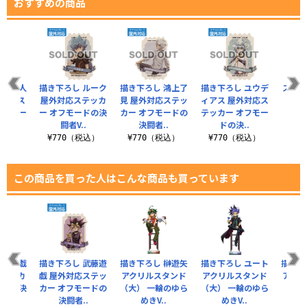
おすすめの商品
Ai（人
描き下ろし ルーク
描き下ろし 鴻上了
描き下ろし ユウデ
ステッ
外対応ス
屋外対応ステッカ
見 屋外対応ステッ
ィアス 屋外対応ス
吸
オフモー
ー オフモードの決
カー オフモードの
テッカー オフモー
¥3
..
闘者V..
決闘者..
ドの決..
税込）
¥770（税込）
¥770（税込）
¥770（税込）
この商品を買った人はこんな商品も買っています
 闇遊戯
描き下ろし 武藤遊
描き下ろし 榊遊矢
描き下ろし ユート
描き下
ステッカ
戯 屋外対応ステッ
アクリルスタンド
アクリルスタンド
アクリ
ードの決
カー オフモードの
（大） 一輪のゆら
（大） 一輪のゆら
（大）
..
決闘者..
めきV..
めきV..