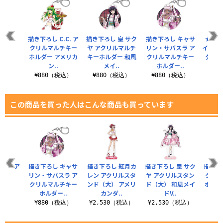
描き下ろし C.C. ア
描き下ろし 皇 サク
描き下ろし キャサ
★限定
クリルマルチキー
ヤ アクリルマルチ
リン・サバスラ ア
イヤホ
ホルダー アメリカ
キーホルダー 和風
クリルマルチキー
ダスト
ン..
メイ..
ホルダー..
¥880（税込）
¥880（税込）
¥880（税込）
¥1
この商品を買った人はこんな商品も買っています
.C. ア
描き下ろし キャサ
描き下ろし 紅月カ
描き下ろし 皇 サク
描き下ろ
タンド
リン・サバスラ ア
レン アクリルスタ
ヤ アクリルスタン
クリル
クリルマルチキー
ンド（大） アメリ
ド（大） 和風メイ
ホルダ
（税込）
ホルダー..
カンダ..
ドV..
¥880（税込）
¥2,530（税込）
¥2,530（税込）
¥8