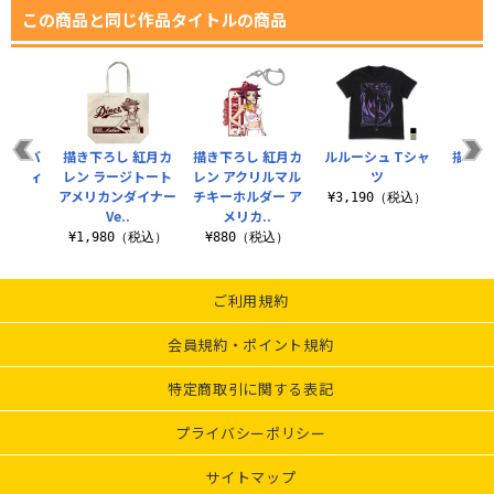
この商品と同じ作品タイトルの商品
ン・サバ
描き下ろし 紅月カ
描き下ろし 紅月カ
ルルーシュ Tシャ
描き下
グラフィ
レン ラージトート
レン アクリルマル
ツ
シュ
シャツ
アメリカンダイナー
チキーホルダー ア
¥3,190（税込）
¥6
Ve..
メリカ..
（税込）
¥1,980（税込）
¥880（税込）
ご利用規約
会員規約・ポイント規約
特定商取引に関する表記
プライバシーポリシー
サイトマップ