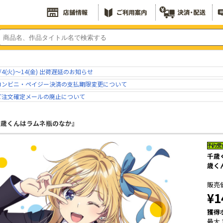
/4(火)～14(金) 出荷遅延のお知らせ
コンビニ・ペイジー決済の支払期限変更について
ご注文確定メールの廃止について
千歳くんはラムネ瓶のなか』
千歳く
歳く
販売
¥1
獲得
最大 