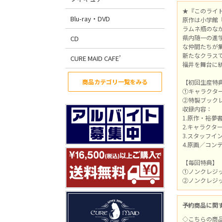
★『このライ
Blu-ray・DVD
原作は小学館
ラムネ瓶のな
県内随一の進
CD
な仲間たちが
新たなクラス
CURE MAID CAFE’
福井を舞台に
商品カテゴリ一覧をみる
【初回生産特
①キャラクタ
②特製ブック
収録内容：
1.原作・裕夢
2.キャラクタ
3.スタッフイ
4.原画／コン
【毎回特典】
①ノンクレジッ
②ノンクレジッ
予約商品に関
◇こちらの商