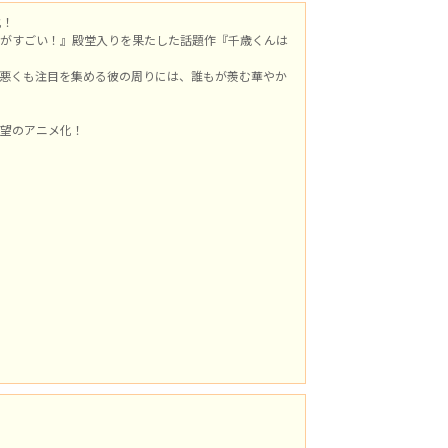
化！
がすごい！』殿堂入りを果たした話題作『千歳くんは
悪くも注目を集める彼の周りには、誰もが羨む華やか
望のアニメ化！