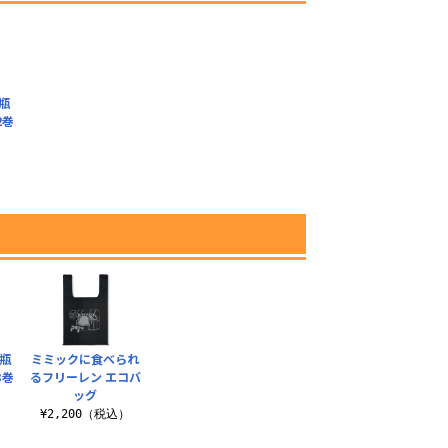
瓶
2巻
）
瓶
ミミックに食べられ
3巻
るフリーレン エコバ
ッグ
）
¥2,200（税込）