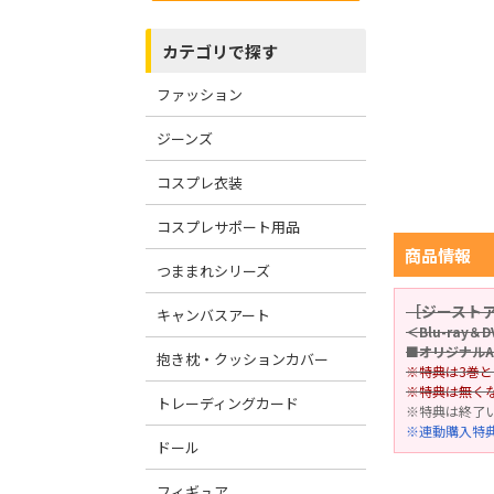
カテゴリで探す
ファッション
ジーンズ
コスプレ衣装
コスプレサポート用品
商品情報
つままれシリーズ
［ジーストア
キャンバスアート
＜Blu-ray
■オリジナル
抱き枕・クッションカバー
※特典は3巻
※特典は無く
トレーディングカード
※特典は終了
※連動購入特
ドール
フィギュア