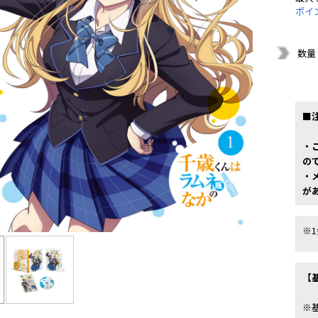
ポイ
数量
■
・
の
・
が
※
【
※