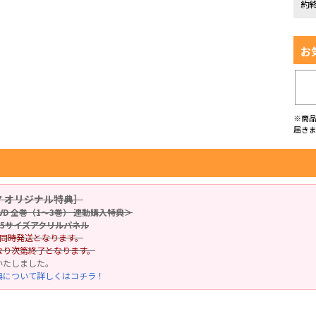
約
お
※商
届き
 オリジナル特典］
＆DVD 全巻（1～3巻） 連動購入特典＞
A5サイズアクリルパネル
と同時発送となります。
なり次第終了となります。
いたしました。
典について詳しくはコチラ！