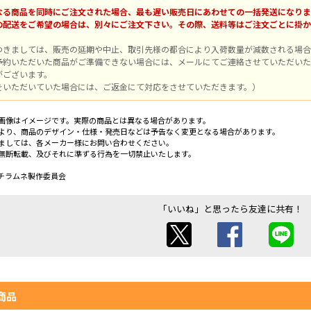
なる商品を同時にご注文された場合、最も遅い販売日にあわせての一括発送になりま
の配送をご希望の場合は、別々にご注文下さい。その際、送料等はご注文ごとに掛か
つきましては、販売の延期や中止、取引先様の都合により入荷数量が減数される場合
予約いただいた商品がご準備できない場合には、メールにてご連絡させていただいた
がございます。
をいただいていた場合には、ご返金にて対応をさせていただきます。）
画像はイメージです。実際の商品とは異なる場合があります。
より、商品のデザイン・仕様・発売日などは予告なく変更となる場合があります。
ましては、各メーカー様にお問い合わせください。
無断転載、及びそれに準ずる行為を一切禁止いたします。
チラムネ製作委員会
「いいね」と思ったら友達に共有！
商品