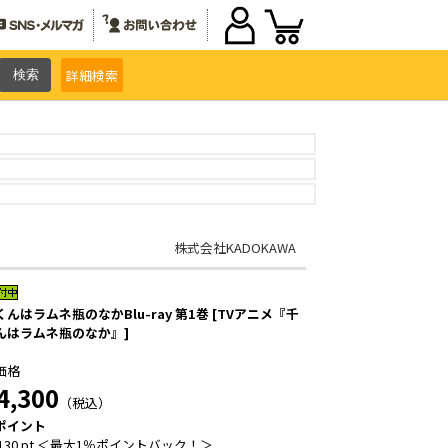
詳細
検索
株式会社KADOKAWA
んはラムネ瓶のなかBlu-ray 第1巻 [TVアニメ『千
んはラムネ瓶のなか』]
価格
4,300
（税込）
ポイント
130 pt ＜最大1％ポイントバック！＞