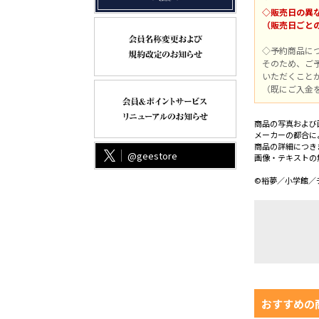
◇販売日の異
（販売日ごと
◇予約商品に
そのため、ご
いただくこと
（既にご入金
商品の写真および
メーカーの都合に
商品の詳細につき
@geestore
画像・テキストの
©裕夢／小学館／
おすすめの