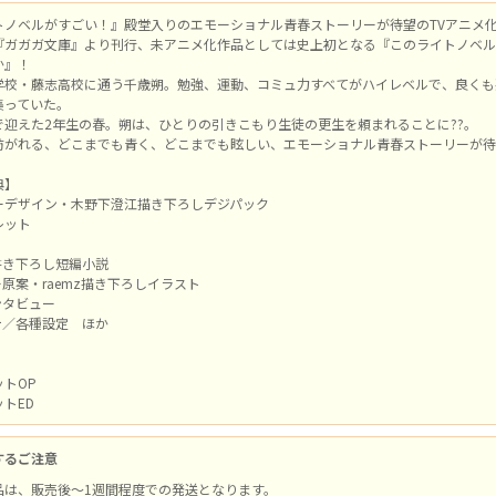
トノベルがすごい！』殿堂入りのエモーショナル青春ストーリーが待望のTVアニメ
『ガガガ文庫』より刊行、未アニメ化作品としては史上初となる『このライトノベル
か』！
学校・藤志高校に通う千歳朔。勉強、運動、コミュ力すべてがハイレベルで、良くも
集っていた。
で迎えた2年生の春。朔は、ひとりの引きこもり生徒の更生を頼まれることに??。
紡がれる、どこまでも青く、どこまでも眩しい、エモーショナル青春ストーリーが待
典】
ーデザイン・木野下澄江描き下ろしデジパック
レット
書き下ろし短編小説
ー原案・raemz描き下ろしイラスト
ンタビュー
テ／各種設定 ほか
トOP
トED
するご注意
品は、販売後～1週間程度での発送となります。