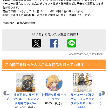
メーカーの都合により、商品のデザイン・仕様・発売日などは予告なく変更となる場
合があります。
商品の詳細につきましては、各メーカー様にお問い合わせください。
画像・テキストの無断転載、及びそれに準ずる行為を一切禁止いたします。
©Qruppo／青藍島観光協会
「いいね」と思ったら友達に共有！
4549970453646 / 3855-1968
この商品を買った人はこんな商品も買っています
オードパ
描き下ろし ルパ ア
片桐奈々瀬 65mm
ルパ オードパルフ
海老塚
（フレグ
クリルアートスタン
缶バッジ
ァム（フレグラン
ルフ
トルマー
ド 爆ぜて咲くVer.
スボトルマーカー
ラン
¥605（税込）
き）
付き）
カ
¥2,420（税込）