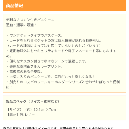
商品情報
便利なナスカン付きパスケース
通勤・通学に最適！
・ワンポケットタイプのパスケース。
・カードを入れるポケットの窓は個人情報が隠れる特殊形状。
（カードの種類によっては対応していないものもございます）
・定期券以外にもセキュリティカードや電子マネーカード等にもおすす
め。
・便利なナスカン付きで様々なシーンで活躍します。
・美麗な高精細フルカラープリント。
・高級感のある合皮製。
・お気に入りのパスケースで、毎日がもっと楽しくなる！
・別売りのコスパのリールキーホルダーシリーズと合わせればもっと便利
に！
製品スペック（サイズ・素材など）
【サイズ】（約）10.5cm×7cm
【素材】PUレザー
商品の写真および画像はイメージです。実際の商品とは異なる場合があります。