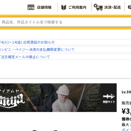
/4(火)～14(金) 出荷遅延のお知らせ
コンビニ・ペイジー決済の支払期限変更について
ご注文確定メールの廃止について
Lv.
販売
¥3
獲得
最大 
ポイ