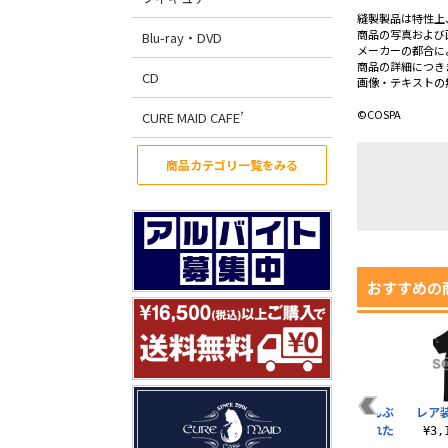
縫製製品は特性上
商品の写真および
Blu-ray・DVD
メーカーの都合に
商品の詳細につき
CD
画像・テキストの
©COSPA
CURE MAID CAFE’
商品カテゴリ一覧をみる
おすすめの
大事なことはぜんぶ
レア
RPGが教えてくれた
¥3
Tシャツ