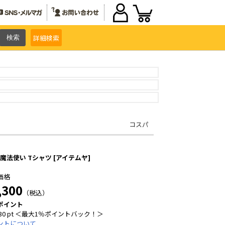
詳細
検索
コスパ
30魔法使い Tシャツ [アイテムヤ]
価格
,300
（税込）
ポイント
30 pt ＜最大1％ポイントバック！＞
ントについて