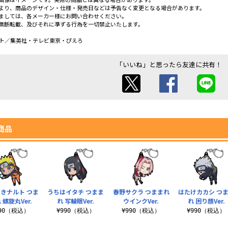
より、商品のデザイン・仕様・発売日などは予告なく変更となる場合があります。
ましては、各メーカー様にお問い合わせください。
無断転載、及びそれに準ずる行為を一切禁止いたします。
ット／集英社・テレビ東京・ぴえろ
「いいね」と思ったら友達に共有！
商品
きナルト つま
うちはイタチ つまま
春野サクラ つままれ
はたけカカシ つ
 螺旋丸Ver.
れ 写輪眼Ver.
ウインクVer.
れ 困り顔Ver.
990（税込）
¥990（税込）
¥990（税込）
¥990（税込）