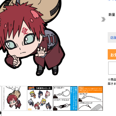
数量
店
お
※商
届き