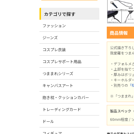
カテゴリで探す
ファッション
商品情報
ジーンズ
公式描き下ろ
コスプレ衣装
我愛羅をつま
コスプレサポート用品
・デフォルメ
・上部を指で
つままれシリーズ
・厚みはボリ
・キーホルダ
キャンバスアート
・別売りの
「
※「つままれ
抱き枕・クッションカバー
トレーディングカード
製品スペック
60mm程度 /
ドール
フィギュア
商品の写真および