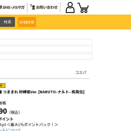
詳細
検索
コスパ
 つままれ 砂縛柩Ver. [NARUTO-ナルト- 疾風伝]
価格
90
（税込）
ポイント
9 pt ＜最大1％ポイントバック！＞
ントについて