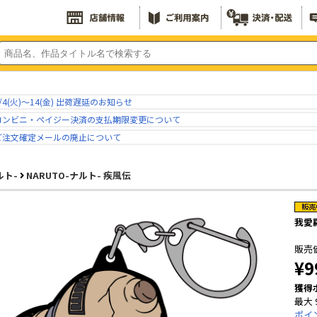
/4(火)～14(金) 出荷遅延のお知らせ
コンビニ・ペイジー決済の支払期限変更について
ご注文確定メールの廃止について
ルト-
NARUTO-ナルト- 疾風伝
我愛羅
販売
¥9
獲得
最大 
ポイ