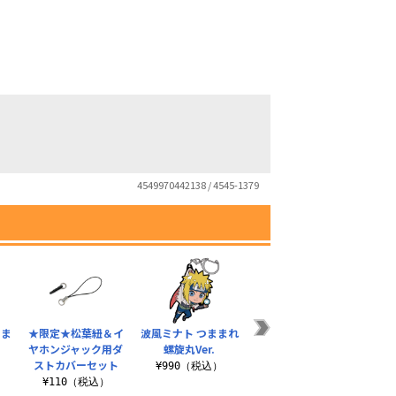
4549970442138 / 4545-1379
まま
★限定★松葉紐＆イ
波風ミナト つままれ
ヤホンジャック用ダ
螺旋丸Ver.
ストカバーセット
¥990（税込）
¥110（税込）