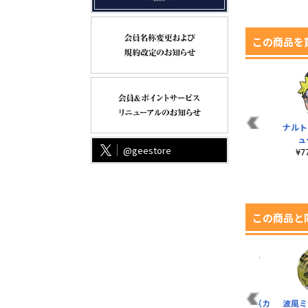
この商品を
部
うずまきナルト 『影
暁 薄手ドライパーカ
“暁” Tシャツ
ナルト
分身の術』 Tシャツ
ー
ュ
¥3,190（税込）
@geestore
¥3,300（税込）
¥6,380（税込）
¥
この商品と
ま
うちは 甚平
九尾チャクラモードT
うずまきボルト（カ
波風ミ