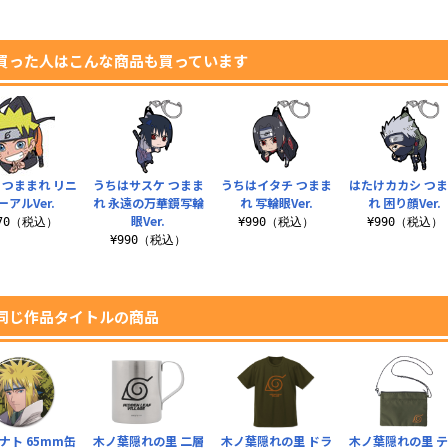
買った人はこんな商品も買っています
 つままれ リニ
うちはサスケ つまま
うちはイタチ つまま
はたけカカシ つ
ーアルVer.
れ 永遠の万華鏡写輪
れ 写輪眼Ver.
れ 困り顔Ver.
眼Ver.
770（税込）
¥990（税込）
¥990（税込）
¥990（税込）
同じ作品タイトルの商品
ナト 65mm缶
木ノ葉隠れの里 二層
木ノ葉隠れの里 ドラ
木ノ葉隠れの里 