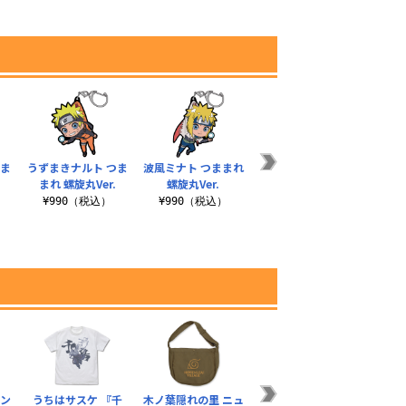
まま
うずまきナルト つま
波風ミナト つままれ
我愛羅 つままれ
イタ
まれ 螺旋丸Ver.
螺旋丸Ver.
¥770（税込）
¥990（税込）
¥990（税込）
¥3
テン
うちはサスケ 『千
木ノ葉隠れの里 ニュ
八卦の封印式 Tシャ
写輪眼