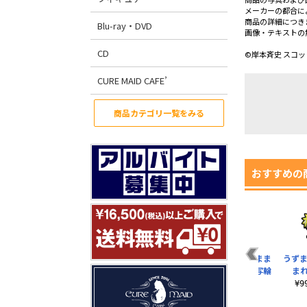
メーカーの都合に
商品の詳細につき
Blu-ray・DVD
画像・テキストの
CD
©岸本斉史 スコ
CURE MAID CAFE’
商品カテゴリ一覧をみる
おすすめの
うちはサスケ つまま
うずま
れ 永遠の万華鏡写輪
まれ
眼Ver.
¥
¥990（税込）