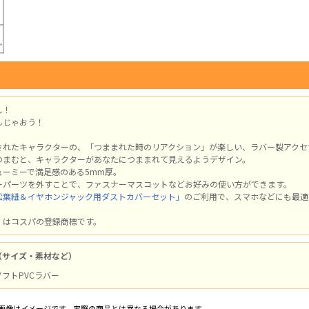
し！
んじゃおう！
されたキャラクターの、「つままれた時のリアクション」が楽しい、ラバー製アクセ
つまむと、キャラクターがあなたにつままれて見えるようデザイン。
ューミーで満足感のある5mm厚。
ーパーツを外すことで、ファスナーマスコットなどお好みの使い方ができます。
松葉紐＆イヤホンジャック用ダストカバーセット」
のご利用で、スマホなどにも最適
」はコスパの登録商標です。
（サイズ・素材など）
 ソフトPVCラバー
画像はイメージです。実際の商品とは異なる場合があります。