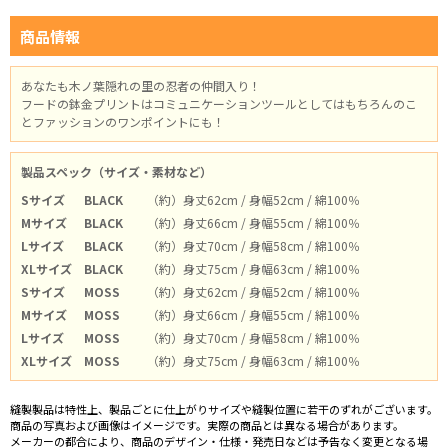
商品情報
あなたも木ノ葉隠れの里の忍者の仲間入り！
フードの鉢金プリントはコミュニケーションツールとしてはもちろんのこ
とファッションのワンポイントにも！
製品スペック（サイズ・素材など）
Sサイズ
BLACK
（約）身丈62cm / 身幅52cm / 綿100％
Mサイズ
BLACK
（約）身丈66cm / 身幅55cm / 綿100％
Lサイズ
BLACK
（約）身丈70cm / 身幅58cm / 綿100％
XLサイズ
BLACK
（約）身丈75cm / 身幅63cm / 綿100％
Sサイズ
MOSS
（約）身丈62cm / 身幅52cm / 綿100％
Mサイズ
MOSS
（約）身丈66cm / 身幅55cm / 綿100％
Lサイズ
MOSS
（約）身丈70cm / 身幅58cm / 綿100％
XLサイズ
MOSS
（約）身丈75cm / 身幅63cm / 綿100％
縫製製品は特性上、製品ごとに仕上がりサイズや縫製位置に若干のずれがございます。
商品の写真および画像はイメージです。実際の商品とは異なる場合があります。
メーカーの都合により、商品のデザイン・仕様・発売日などは予告なく変更となる場