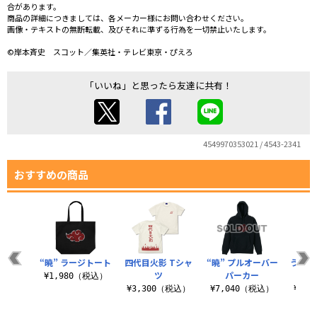
合があります。
商品の詳細につきましては、各メーカー様にお問い合わせください。
画像・テキストの無断転載、及びそれに準ずる行為を一切禁止いたします。
©岸本斉史 スコット／集英社・テレビ東京・ぴえろ
「いいね」と思ったら友達に共有！
4549970353021 / 4543-2341
おすすめの商品
“暁” ラージトート
四代目火影 Tシャ
“暁” プルオーバー
うちは
ツ
パーカー
¥1,980（税込）
¥3,300（税込）
¥7,040（税込）
¥7,