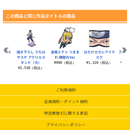
この商品と同じ作品タイトルの商品
クリルス
描き下ろし うちは
波風ミナト つまま
はたけカカシアイマ
万華鏡
ド
サスケ アクリルス
れ 螺旋丸Ver.
スク
イ
タンド（大）
（税込）
¥990（税込）
¥1,320（税込）
¥3,
¥2,530（税込）
ご利用規約
会員規約・ポイント規約
特定商取引に関する表記
プライバシーポリシー