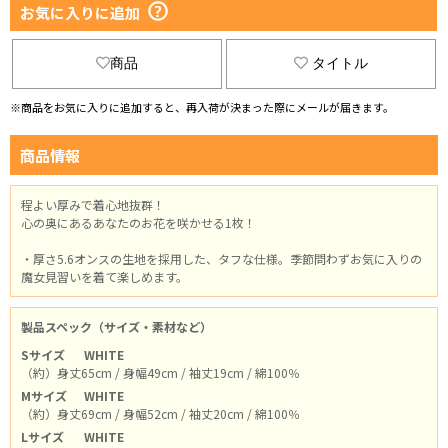
お気に入りに追加
商品
タイトル
※商品をお気に入りに追加すると、再入荷が決まった際にメールが届きます。
商品情報
程よい厚みで着心地抜群！
心の奥にあるあなたのお花を咲かせる1枚！
・厚さ5.6オンスの生地を採用した、タフな仕様。季節問わずお気に入りの
魔女見習いを着て楽しめます。
製品スペック（サイズ・素材など）
Sサイズ
WHITE
（約）身丈65cm / 身幅49cm / 袖丈19cm / 綿100％
Mサイズ
WHITE
（約）身丈69cm / 身幅52cm / 袖丈20cm / 綿100％
Lサイズ
WHITE