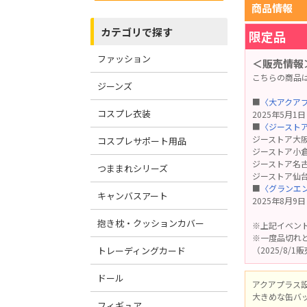
商品情報
カテゴリで探す
限定品
ファッション
＜販売情報
こちらの商品
ジーンズ
■
〈大アクアプラス
コスプレ衣装
2025年5月1
■
〈ジーストア 
ジーストア大阪
コスプレサポート用品
ジーストア小倉
ジーストア名古
つままれシリーズ
ジーストア仙台
■
〈グランエン
キャンバスアート
2025年8月9
抱き枕・クッションカバー
※上記イベン
※一度品切れ
トレーディングカード
（2025/8/
ドール
アクアプラス
大きめな缶バ
フィギュア