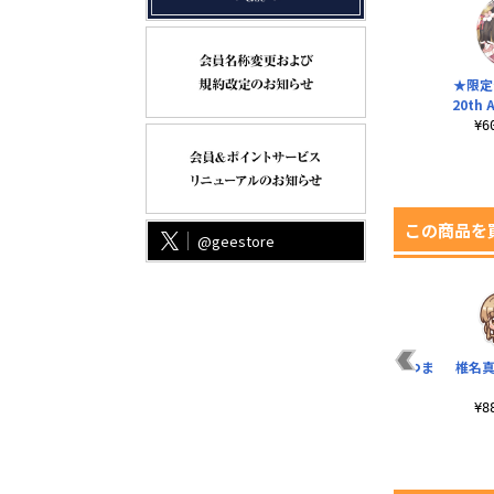
★限定
20th A
¥
この商品を
@geestore
ア
★限定★森川由綺＆
2B アクリルつままれ
ライザ アクリルつま
椎名真
ン
緒方理奈 アクリルア
まれ
¥880（税込）
ートスタンド
¥880（税込）
¥
¥2,420（税込）