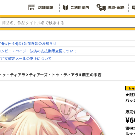
/4(火)～14(金) 出荷遅延のお知らせ
コンビニ・ペイジー決済の支払期限変更について
ご注文確定メールの廃止について
トゥ・ティアラ
ティアーズ・トゥ・ティアラII 覇王の末裔
★限定
バッ
販売
¥6
獲得
最大 