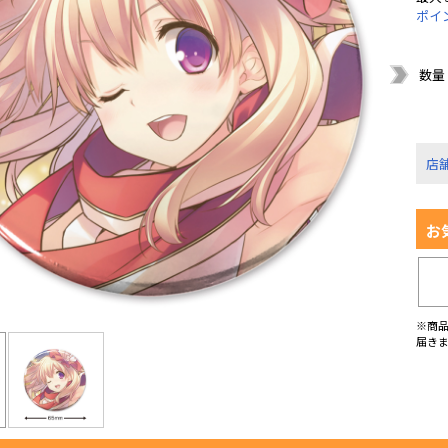
ポイ
数量
店
お
※商
届き