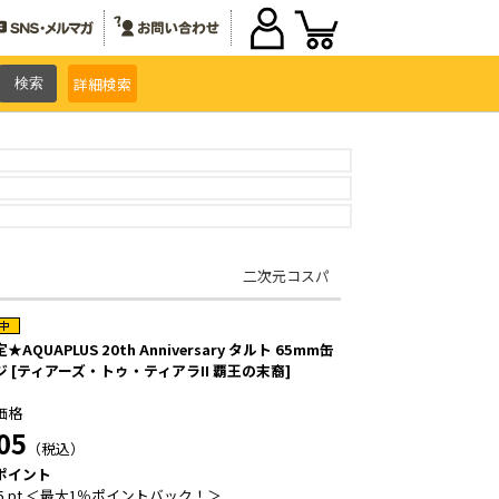
詳細
検索
二次元コスパ
★AQUAPLUS 20th Anniversary タルト 65mm缶
ジ [ティアーズ・トゥ・ティアラII 覇王の末裔]
価格
05
（税込）
ポイント
5 pt ＜最大1％ポイントバック！＞