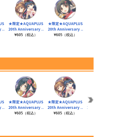
US
★限定★AQUAPLUS
★限定★AQUAPLUS
 ..
20th Anniversary ..
20th Anniversary ..
¥605（税込）
¥605（税込）
US
★限定★AQUAPLUS
★限定★AQUAPLUS
★限定★AQUAPLUS
★限定
 ..
20th Anniversary ..
20th Anniversary ..
20th Anniversary ..
20th 
¥605（税込）
¥605（税込）
¥2,420（税込）
¥