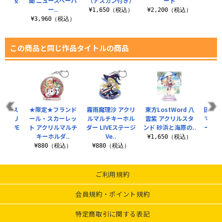
t：比良坂
聞 ニュースペーパ
（ナスカン付き）
ート
ー..
¥1,650（税込）
¥2,200（税込）
¥8
税込）
¥3,960（税込）
この商品と同じ作品タイトルの商品
ール・ス
★限定★フランド
霧雨魔理沙 アクリ
東方LostWord 八
因幡て
 アクリ
ール・スカーレッ
ルマルチキーホル
雲紫 アクリルスタ
マルチ
 LIVE
ト アクリルマルチ
ダー LIVEステージ
ンド 砂浜と海原の..
ー il
.
キーホルダ..
Ve..
¥1,650（税込）
（税込）
¥880（税込）
¥880（税込）
¥8
ご利用規約
会員規約・ポイント規約
特定商取引に関する表記