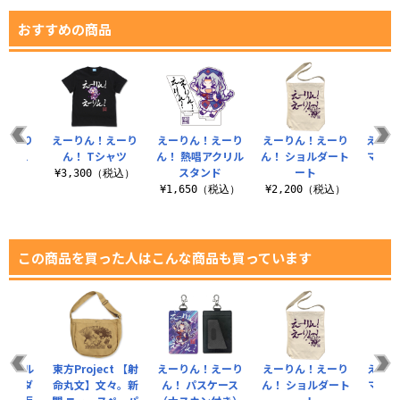
おすすめの商品
！えーり
えーりん！えーり
えーりん！えーり
えーりん！えーり
えーり
ケース
ん！ Tシャツ
ん！ 熱唱アクリル
ん！ ショルダート
マルチ
ン付き）
スタンド
ート
¥3,300（税込）
（税込）
¥1,650（税込）
¥2,200（税込）
¥8
この商品を買った人はこんな商品も買っています
アクリル
東方Project 【射
えーりん！えーり
えーりん！えーり
えーり
ーホルダ
命丸文】文々。新
ん！ パスケース
ん！ ショルダート
マルチ