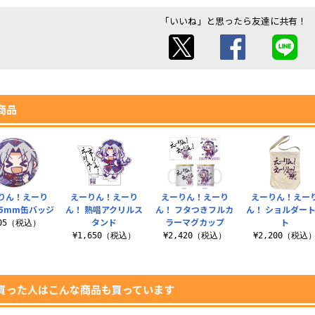
「いいね」と思ったら友達に共有！
商品
りん！えーり
えーりん！えーり
えーりん！えーり
えーりん！えー
65mm缶バッジ
ん！ 熱唱アクリルス
ん！ フタつきフルカ
ん！ ショルダー
タンド
ラーマグカップ
ト
605（税込）
¥1,650（税込）
¥2,420（税込）
¥2,200（税込
買った人はこんな商品も買っています