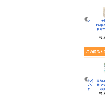
にク
初音ミク Tシャツ
写輪眼 袖リブロング
MADAO Tシャツ
★
ダ
87*saku Ver.
スリーブTシャツ
Ver.2.0
Proj
.
ドカフ
¥3,300（税込）
¥4,290（税込）
¥3,300（税込）
¥1
この商品と
レ
メディスン・メラン
秘封倶楽部 薄手ドラ
[バカンスの魔法使い]
東方Lo
ホ
コリー アクリルマル
イパーカー
霧雨魔理沙 ハイブリ
紫 ア
チキーホルダー ill..
ッドフェイスタオ..
砂浜
¥6,380（税込）
¥880（税込）
¥3,080（税込）
¥1