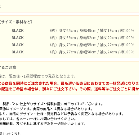
と
（サイズ・素材など）
BLACK
（約）身丈65cm / 身幅49cm / 袖丈19cm / 綿100％
BLACK
（約）身丈69cm / 身幅52cm / 袖丈20cm / 綿100％
BLACK
（約）身丈73cm / 身幅55cm / 袖丈22cm / 綿100％
BLACK
（約）身丈77cm / 身幅58cm / 袖丈24cm / 綿100％
するご注意
品は、販売後～1週間程度での発送となります。
なる商品を同時にご注文された場合、最も遅い販売日にあわせての一括発送になりま
の配送をご希望の場合は、別々にご注文下さい。その際、送料等はご注文ごとに掛か
、製品ごとに仕上がりサイズや縫製位置に若干のずれがございます。
画像はイメージです。実際の商品とは異なる場合があります。
より、商品のデザイン・仕様・発売日などは予告なく変更となる場合があります。
ましては、各メーカー様にお問い合わせください。
無断転載、及びそれに準ずる行為を一切禁止いたします。
illust：ちと