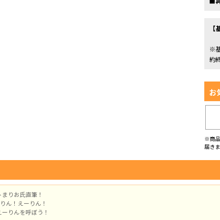
■
【
※
約
お
※商
届き
トまりお氏直筆！
えーりん！えーりん！
えーりんを呼ぼう！