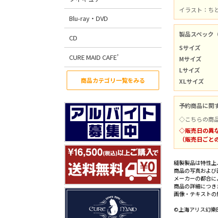
イラスト：ち
Blu-ray・DVD
製品スペック
CD
Sサイズ
CURE MAID CAFE’
Mサイズ
Lサイズ
商品カテゴリ一覧をみる
XLサイズ
予約商品に関
◇こちらの商
◇販売日の異
（販売日ごと
縫製製品は特性上
商品の写真および
メーカーの都合に
商品の詳細につき
画像・テキストの
©上海アリス幻樂団 