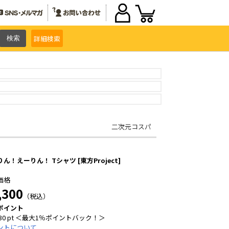
詳細
検索
二次元コスパ
ん！えーりん！ Tシャツ [東方Project]
価格
,300
（税込）
ポイント
30 pt ＜最大1％ポイントバック！＞
ントについて