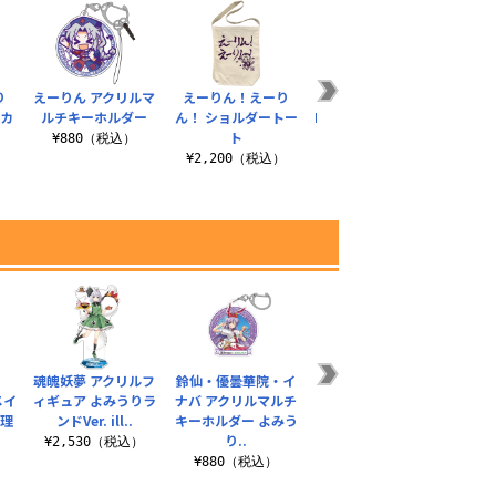
り
えーりん アクリルマ
えーりん！えーり
★限定★東方
えー
ルカ
ルチキーホルダー
ん！ ショルダートー
Project×キュアメイ
ん！ 
ト
ドカフェ レミリア＆
¥880（税込）
¥
フ..
）
¥2,200（税込）
¥1,650（税込）
魂魄妖夢 アクリルフ
鈴仙・優曇華院・イ
博麗神社 ラージトー
超東方
メイ
ィギュア よみうりラ
ナバ アクリルマルチ
ト
マー
魔理
ンドVer. ill..
キーホルダー よみう
リ
¥1,980（税込）
り..
¥2,530（税込）
¥1
）
¥880（税込）