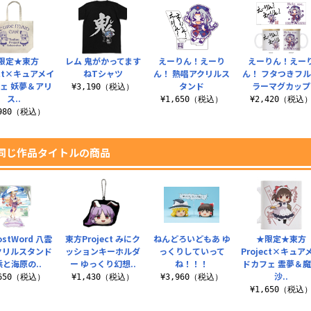
限定★東方
レム 鬼がかってます
えーりん！えーり
えーりん！えー
ect×キュアメイ
ねTシャツ
ん！ 熱唱アクリルス
ん！ フタつきフ
ェ 妖夢＆アリ
タンド
ラーマグカップ
¥3,190（税込）
ス..
¥1,650（税込）
¥2,420（税込
,980（税込）
同じ作品タイトルの商品
stWord 八雲
東方Project みにク
ねんどろいどもあ ゆ
★限定★東方
クリルスタンド
ッションキーホルダ
っくりしていって
Project×キュア
と海原の..
ー ゆっくり幻想..
ね！！！
ドカフェ 霊夢＆
沙..
,650（税込）
¥1,430（税込）
¥3,960（税込）
¥1,650（税込