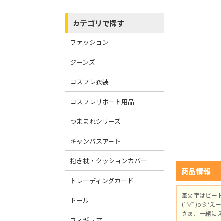
カテゴリで探す
ファッション
ジーンズ
コスプレ衣装
コスプレサポート用品
つままれシリーズ
キャンバスアート
抱き枕・クッションカバー
商品情報
トレーディングカード
筆文字はビー
ドール
(ﾟ∀ﾟ)o彡°
さぁ、一緒に
フィギュア