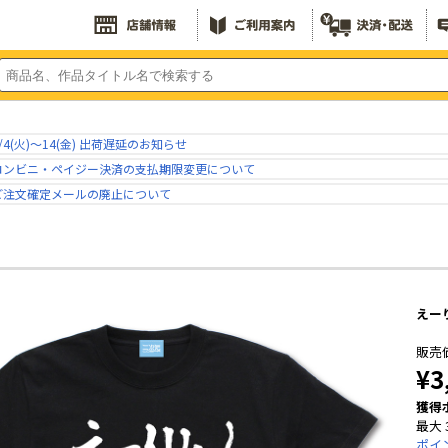
/4(火)～14(金) 出荷遅延のお知らせ
コンビニ・ペイジー決済の支払期限変更について
ご注文確定メールの廃止について
えーり
販売
¥3
獲得
最大 
ポイ