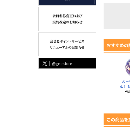
おすすめの
@geestore
えー
ん！ 
¥
この商品を