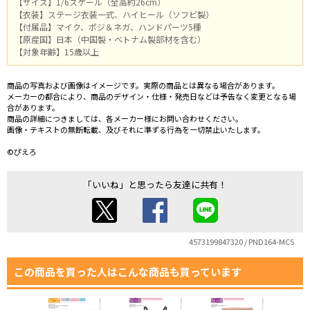
【サイズ】1/6スケール（全高約26cm）
【衣装】ステージ衣装一式、ハイヒール（ソフビ製）
【付属品】マイク、ポジ＆ネガ、ハンドパーツ5種
【原産国】日本（中国製・ベトナム製部材を含む）
【対象年齢】15歳以上
商品の写真および画像はイメージです。実際の商品とは異なる場合があります。
メーカーの都合により、商品のデザイン・仕様・発売日などは予告なく変更となる場
合があります。
商品の詳細につきましては、各メーカー様にお問い合わせください。
画像・テキストの無断転載、及びそれに準ずる行為を一切禁止いたします。
©ぴえろ
「いいね」と思ったら友達に共有！
4573199847320 / PND164-MCS
この商品を買った人はこんな商品も買っています