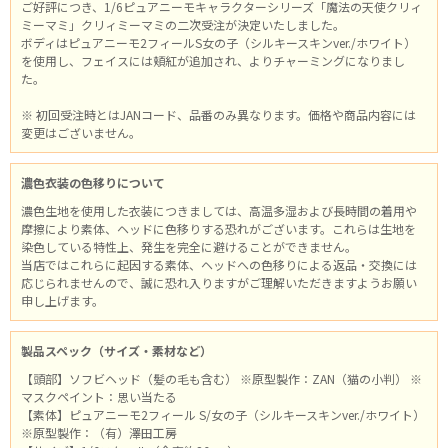
ご好評につき、1/6ピュアニーモキャラクターシリーズ「魔法の天使クリィ
ミーマミ」クリィミーマミの二次受注が決定いたしました。
ボディはピュアニーモ2フィールS女の子（シルキースキンver./ホワイト）
を使用し、フェイスには頬紅が追加され、よりチャーミングになりまし
た。
※ 初回受注時とはJANコード、品番のみ異なります。価格や商品内容には
変更はございません。
濃色衣装の色移りについて
濃色生地を使用した衣装につきましては、高温多湿および長時間の着用や
摩擦により素体、ヘッドに色移りする恐れがございます。これらは生地を
染色している特性上、発生を完全に避けることができません。
当店ではこれらに起因する素体、ヘッドへの色移りによる返品・交換には
応じられませんので、誠に恐れ入りますがご理解いただきますようお願い
申し上げます。
製品スペック（サイズ・素材など）
【頭部】ソフビヘッド（髪の毛も含む） ※原型製作：ZAN（猫の小判） ※
マスクペイント：思い当たる
【素体】ピュアニーモ2フィール S/女の子（シルキースキンver./ホワイト）
※原型製作：（有）澤田工房