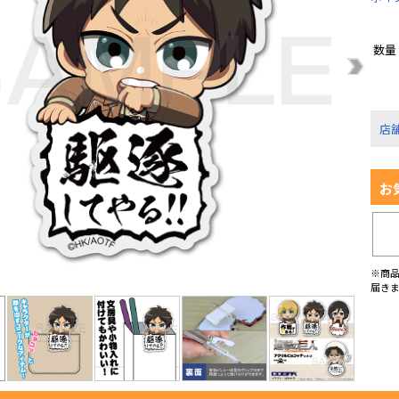
数量
店
お
※商
届き