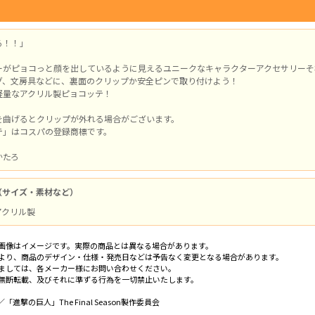
る！！」
ーがピョコっと顔を出しているように見えるユニークなキャラクターアクセサリーそ
グ、文房具などに、裏面のクリップか安全ピンで取り付けよう！
軽量なアクリル製ピョコッテ！
を曲げるとクリップが外れる場合がございます。
テ」はコスパの登録商標です。
かたろ
（サイズ・素材など）
 アクリル製
画像はイメージです。実際の商品とは異なる場合があります。
より、商品のデザイン・仕様・発売日などは予告なく変更となる場合があります。
ましては、各メーカー様にお問い合わせください。
無断転載、及びそれに準ずる行為を一切禁止いたします。
進撃の巨人」The Final Season製作委員会