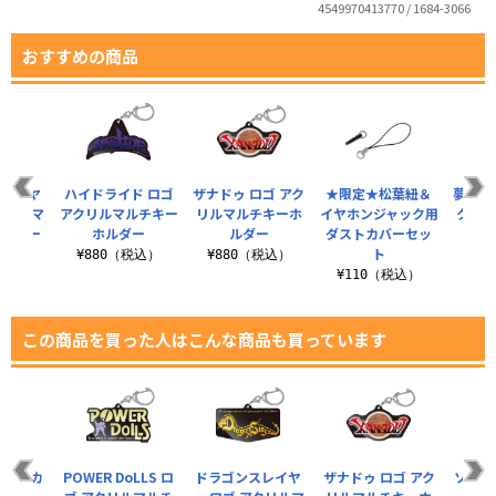
4549970413770 / 1684-3066
おすすめの商品
スレイヤ
ハイドライド ロゴ
ザナドゥ ロゴ アク
★限定★松葉紐＆
夢幻の
クリルマ
アクリルマルチキー
リルマルチキーホ
イヤホンジャック用
クリ
ホルダー
ホルダー
ルダー
ダストカバーセッ
ト
税込）
¥880（税込）
¥880（税込）
¥8
¥110（税込）
この商品を買った人はこんな商品も買っています
oLLS カ
POWER DoLLS ロ
ドラゴンスレイヤ
ザナドゥ ロゴ アク
ソーサ