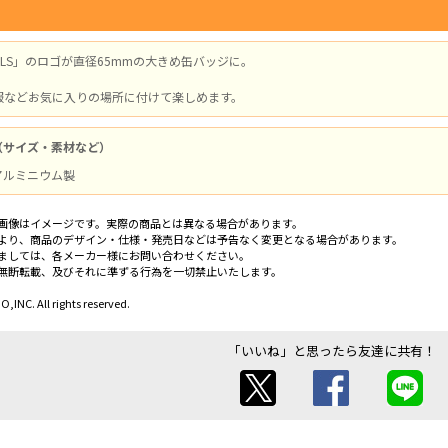
DoLLS」のロゴが直径65mmの大きめ缶バッジに。
服などお気に入りの場所に付けて楽しめます。
（サイズ・素材など）
/ アルミニウム製
画像はイメージです。実際の商品とは異なる場合があります。
より、商品のデザイン・仕様・発売日などは予告なく変更となる場合があります。
ましては、各メーカー様にお問い合わせください。
無断転載、及びそれに準ずる行為を一切禁止いたします。
NC. All rights reserved.
「いいね」と思ったら友達に共有！