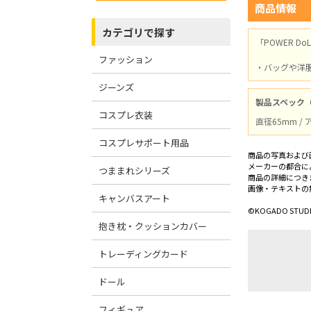
商品情報
カテゴリで探す
「POWER 
ファッション
・バッグや洋
ジーンズ
製品スペック
コスプレ衣装
直径65mm 
コスプレサポート用品
商品の写真および
メーカーの都合に
つままれシリーズ
商品の詳細につき
画像・テキストの
キャンバスアート
©KOGADO STUDIO,I
抱き枕・クッションカバー
トレーディングカード
ドール
フィギュア