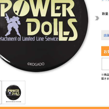
数量
店
お
※商
届き