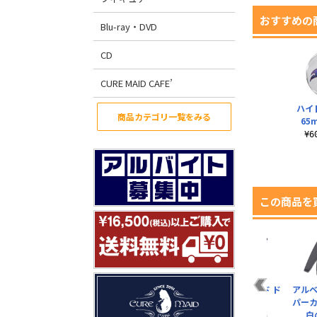
おすすめの
Blu-ray・DVD
CD
CURE MAID CAFE’
ハイ
商品カテゴリ一覧をみる
65
¥
この商品を
ゴ
夢幻の心臓 ロゴ
リコリス ファースト
リコリス セカンド ド
アルベ
65mm缶バッジ
ドライTシャツ
ライTシャツ
パーカ
白
¥605（税込）
¥3,520（税込）
¥3,520（税込）