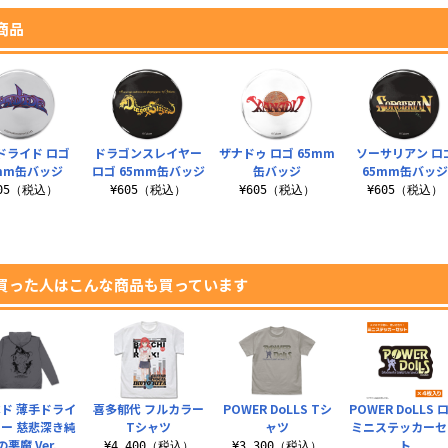
商品
ドライド ロゴ
ドラゴンスレイヤー
ザナドゥ ロゴ 65mm
ソーサリアン ロ
mm缶バッジ
ロゴ 65mm缶バッジ
缶バッジ
65mm缶バッ
605（税込）
¥605（税込）
¥605（税込）
¥605（税込）
買った人はこんな商品も買っています
ド 薄手ドライ
喜多郁代 フルカラー
POWER DoLLS Tシ
POWER DoLLS 
ー 慈悲深き純
Tシャツ
ャツ
ミニステッカーセ
の悪魔 Ver.
ト
¥4,400（税込）
¥3,300（税込）