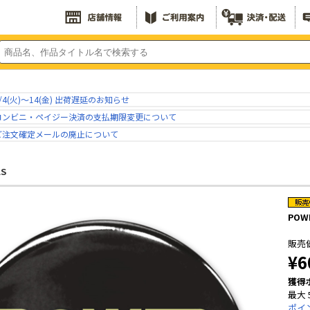
/4(火)～14(金) 出荷遅延のお知らせ
コンビニ・ペイジー決済の支払期限変更について
ご注文確定メールの廃止について
LS
POW
販売
¥6
獲得
最大 
ポイ