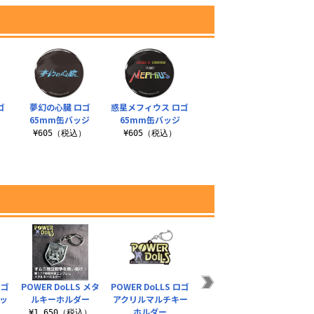
ゴ
夢幻の心臓 ロゴ
惑星メフィウス ロゴ
ジ
65mm缶バッジ
65mm缶バッジ
¥605（税込）
¥605（税込）
ロゴ
POWER DoLLS メタ
POWER DoLLS ロゴ
POWER DoLLS カラ
ドラ
ッ
ルキーホルダー
アクリルマルチキー
ビナS型
ロゴ 
ホルダー
¥1,650（税込）
¥1,210（税込）
¥